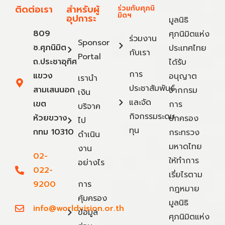
ติดต่อเรา
สำหรับผู้
ร่วมกับศุภนิ
มิตฯ
อุปการะ
มูลนิธิ
809
ศุภนิมิตแห่ง
ร่วมงาน
Sponsor
ซ.ศุภนิมิต
ประเทศไทย
กับเรา
Portal
ถ.ประชาอุทิศ
ได้รับ
การ
แขวง
อนุญาต
เรานำ
ประชาสัมพันธ์
สามเสนนอก
จากกรม
เงิน
และจัด
เขต
การ
บริจาค
กิจกรรมระดม
ห้วยขวาง
ปกครอง
ไป
ทุน
กทม 10310
กระทรวง
ดำเนิน
มหาดไทย
งาน
02-
ให้ทำการ
อย่างไร
022-
เรี่ยไรตาม
9200
การ
กฎหมาย
คุ้มครอง
มูลนิธิ
info@worldvision.or.th
ข้อมูล
ศุภนิมิตแห่ง