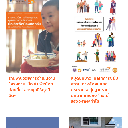
รานงานวิจัยการดำเนินงาน
สมุดปกขาว ‘กลไกการขยับ
โครงการ ‘มื้อเช้าเพื่อน้อง
สถานะทางสังคมของ
ท้องอิ่ม’ ของมูลนิธิศุภนิ
ประชากรกลุ่มฐานราก’
มิตฯ
บทบาทขององค์กรไม่
แสวงหาผลกำไร​