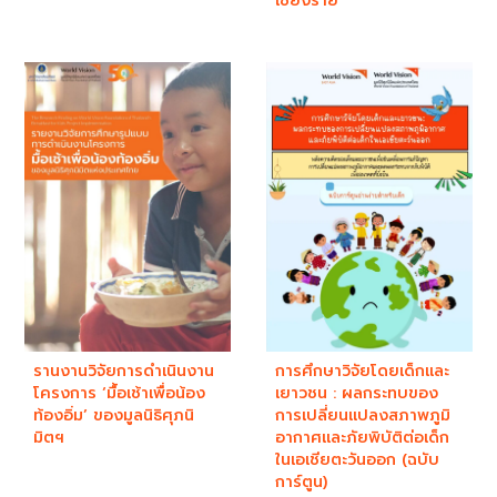
เชียงราย
รานงานวิจัยการดำเนินงาน
การศึกษาวิจัยโดยเด็กและ
โครงการ ‘มื้อเช้าเพื่อน้อง
เยาวชน : ผลกระทบของ
ท้องอิ่ม’ ของมูลนิธิศุภนิ
การเปลี่ยนแปลงสภาพภูมิ
มิตฯ
อากาศและภัยพิบัติต่อเด็ก
ในเอเชียตะวันออก (ฉบับ
การ์ตูน)