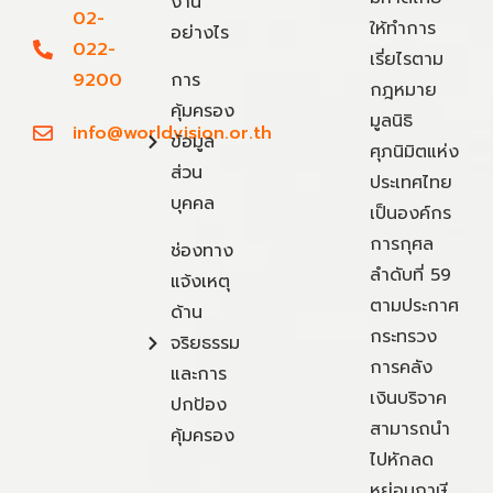
งาน
02-
ให้ทำการ
อย่างไร
022-
เรี่ยไรตาม
9200
การ
กฎหมาย
คุ้มครอง
มูลนิธิ
info@worldvision.or.th
ข้อมูล
ศุภนิมิตแห่ง
ส่วน
ประเทศไทย
บุคคล
เป็นองค์กร
การกุศล
ช่องทาง
ลำดับที่ 59
แจ้งเหตุ
ตามประกาศ
ด้าน
กระทรวง
จริยธรรม
การคลัง
และการ
เงินบริจาค
ปกป้อง
สามารถนำ
คุ้มครอง
ไปหักลด
หย่อนภาษี