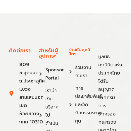
ติดต่อเรา
สำหรับผู้
ร่วมกับศุภนิ
มิตฯ
อุปการะ
มูลนิธิ
809
ศุภนิมิตแห่ง
ร่วมงาน
Sponsor
ซ.ศุภนิมิต
ประเทศไทย
กับเรา
Portal
ถ.ประชาอุทิศ
ได้รับ
การ
แขวง
อนุญาต
เรานำ
ประชาสัมพันธ์
สามเสนนอก
จากกรม
เงิน
และจัด
เขต
การ
บริจาค
กิจกรรมระดม
ห้วยขวาง
ปกครอง
ไป
ทุน
กทม 10310
กระทรวง
ดำเนิน
มหาดไทย