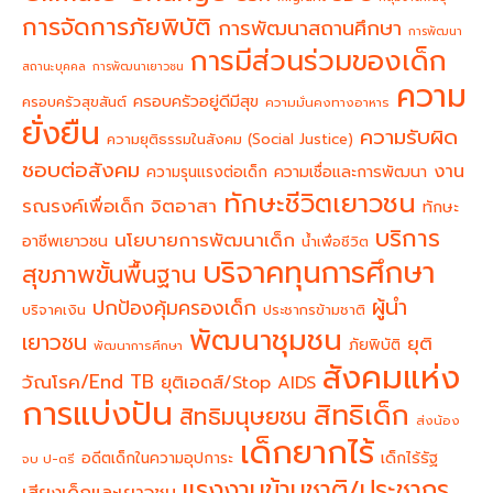
การจัดการภัยพิบัติ
การพัฒนาสถานศึกษา
การพัฒนา
การมีส่วนร่วมของเด็ก
สถานะบุคคล
การพัฒนาเยาวชน
ความ
ครอบครัวอยู่ดีมีสุข
ครอบครัวสุขสันต์
ความมั่นคงทางอาหาร
ยั่งยืน
ความรับผิด
ความยุติธรรมในสังคม (Social Justice)
ชอบต่อสังคม
งาน
ความรุนแรงต่อเด็ก
ความเชื่อและการพัฒนา
ทักษะชีวิตเยาวชน
จิตอาสา
รณรงค์เพื่อเด็ก
ทักษะ
บริการ
นโยบายการพัฒนาเด็ก
อาชีพเยาวชน
น้ำเพื่อชีวิต
บริจาคทุนการศึกษา
สุขภาพขั้นพื้นฐาน
ผู้นำ
ปกป้องคุ้มครองเด็ก
บริจาคเงิน
ประชากรข้ามชาติ
พัฒนาชุมชน
เยาวชน
ยุติ
ภัยพิบัติ
พัฒนาการศึกษา
สังคมแห่ง
วัณโรค/End TB
ยุติเอดส์/Stop AIDS
การแบ่งปัน
สิทธิเด็ก
สิทธิมนุษยชน
ส่งน้อง
เด็กยากไร้
อดีตเด็กในความอุปการะ
เด็กไร้รัฐ
จบ ป-ตรี
แรงงานข้ามชาติ/ประชากร
เสียงเด็กและเยาวชน