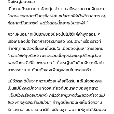
ยิ่งใหญ่ของเธอ
เมื่อถามถึงอนาคต น้องนุ่นเล่าว่าเธอมีหลายความฝันมาก
“ตอนแรกอยากเป็นครูศิลปะค่ะ แม่อยากให้เป็นข้าราชการ หนู
ก็อยากเป็นทหารค่ะ แต่ว่าตอนนี้อยากเป็นเชฟค่ะ”
ความฝันอยากเป็นเชฟของน้องนุ่นไม่ใช่แค่คำพูดลอย ๆ
เธอเคยลงมือทำอาหารจริงมาแล้ว โดยเฉพาะเรื่องราวที่
ทำให้ทุกคนต้องยิ้มและตื้นตันใจ เมื่อน้องนุ่นเล่าว่าเธอเคย
“ทอดไข่ให้ลุงกินค่ะ เพราะตอนนั้นลุงประสบอุบัติเหตุต้อง
นอนรักษาตัวที่โรงพยาบาล”
เด็กหญิงตัวน้อยจึงลงมือทำ
อาหารง่าย ๆ ด้วยตัวเองเพื่อดูแลคนในครอบครัว
แม้ชีวิตจะดีขึ้นจากความช่วยเหลือที่ได้รับ แต่ในใจของคน
เป็นแม่ยังคงมีความกังวลเกี่ยวกับอนาคตของลูกสาว
“เป็นห่วงเรื่องอนาคตค่ะ กลัวว่าอายุมากขึ้นแล้วจะทำงานไม่
ไหว หากลูกยังเรียนไม่จบ”
คำพูดนี้สะท้อนให้เห็นถึงความ
รักและความปรารถนาดีที่แม่มีต่อลูก อยากให้ลูกได้เรียนจบ