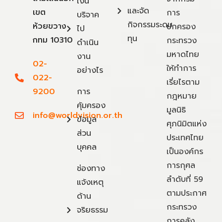
เงิน
และจัด
เขต
การ
บริจาค
กิจกรรมระดม
ห้วยขวาง
ปกครอง
ไป
ทุน
กทม 10310
กระทรวง
ดำเนิน
มหาดไทย
งาน
02-
ให้ทำการ
อย่างไร
022-
เรี่ยไรตาม
9200
การ
กฎหมาย
คุ้มครอง
มูลนิธิ
info@worldvision.or.th
ข้อมูล
ศุภนิมิตแห่ง
ส่วน
ประเทศไทย
บุคคล
เป็นองค์กร
การกุศล
ช่องทาง
ลำดับที่ 59
แจ้งเหตุ
ตามประกาศ
ด้าน
กระทรวง
จริยธรรม
การคลัง