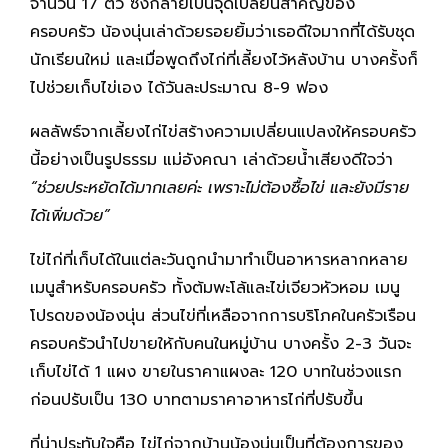
จำนวน 17 ตัว ซึ่งกลายเป็นจุดเปลี่ยนสำคัญของ
ครอบครัว น้องนุ่นเล่าด้วยรอยยิ้มว่าเธอดีใจมากที่ได้รับชุด
นักเรียนใหม่ และเมื่อพูดถึงไก่ที่เลี้ยงไว้หลังบ้าน บางครั้งก็
ไปช่วยเก็บไข่เอง ได้วันละประมาณ 8-9 ฟอง
ผลลัพธ์จากเลี้ยงไก่ไข่สร้างความเปลี่ยนแปลงให้ครอบครัว
นี้อย่างเป็นรูปธรรม แม่อังคณา เล่าด้วยน้ำเสียงดีใจว่า
“ช่วยประหยัดได้มากเลยค่ะ เพราะไม่ต้องซื้อไข่ และยังมีราย
ได้เพิ่มด้วย”
ไข่ไก่ที่เก็บได้ในแต่ละวันถูกนำมาทำเป็นอาหารหลากหลาย
เมนูสำหรับครอบครัว ทั้งต้มพะโล้และไข่เจียวหัวหอม เมนู
โปรดของน้องนุ่น ส่วนไข่ที่เหลือจากการบริโภคในครัวเรือน
ครอบครัวนำไปขายให้กับคนในหมู่บ้าน บางครั้ง 2-3 วันจะ
เก็บไข่ได้ 1 แผง ขายในราคาแผงละ 120 บาทในช่วงแรก
ก่อนปรับเป็น 130 บาทตามราคาอาหารไก่ที่ปรับขึ้น
ที่น่าประทับใจคือ ไข่ไก่จากบ้านน้องนุ่นเป็นที่ต้องการของ