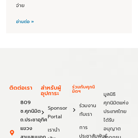
จ่าย
อ่านต่อ »
ติดต่อเรา
สำหรับผู้
ร่วมกับศุภนิ
มิตฯ
อุปการะ
มูลนิธิ
809
ศุภนิมิตแห่ง
ร่วมงาน
Sponsor
ซ.ศุภนิมิต
ประเทศไทย
กับเรา
Portal
ถ.ประชาอุทิศ
ได้รับ
การ
แขวง
อนุญาต
เรานำ
ประชาสัมพันธ์
สามเสนนอก
จากกรม