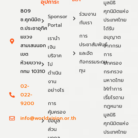
อุปการะ
มูลนิธิ
809
ศุภนิมิตแห่ง
ร่วมงาน
Sponsor
ซ.ศุภนิมิต
ประเทศไทย
กับเรา
Portal
ถ.ประชาอุทิศ
ได้รับ
การ
แขวง
อนุญาต
เรานำ
ประชาสัมพันธ์
สามเสนนอก
จากกรม
เงิน
และจัด
เขต
การ
บริจาค
กิจกรรมระดม
ห้วยขวาง
ปกครอง
ไป
ทุน
กทม 10310
กระทรวง
ดำเนิน
มหาดไทย
งาน
02-
ให้ทำการ
อย่างไร
022-
เรี่ยไรตาม
9200
การ
กฎหมาย
คุ้มครอง
มูลนิธิ
info@worldvision.or.th
ข้อมูล
ศุภนิมิตแห่ง
ส่วน
ประเทศไทย
บุคคล