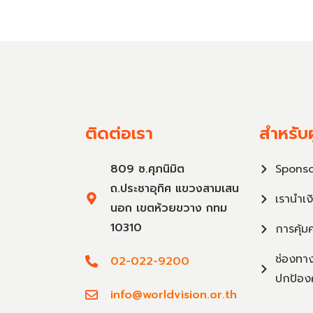
ติดต่อเรา
สำหรับผ
809 ซ.ศุภนิมิต
Sponso
ถ.ประชาอุทิศ แขวงสามเสน
เรานำเง
นอก เขตห้วยขวาง กทม
10310
การคุ้ม
ช่องทาง
02-022-9200
ปกป้อง
info@worldvision.or.th