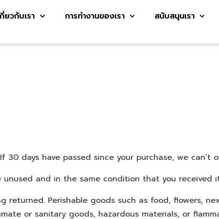
เกี่ยวกับเรา
การทำงานของเรา
สนับสนุนเรา
 If 30 days have passed since your purchase, we can’t o
e unused and in the same condition that you received it.
g returned. Perishable goods such as food, flowers, n
mate or sanitary goods, hazardous materials, or flamma