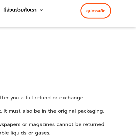
มีส่วนร่วมกับเรา
อุปการะเด็ก
ffer you a full refund or exchange.
 It must also be in the original packaging.
ewspapers or magazines cannot be returned.
ble liquids or gases.