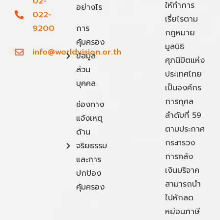
02-
ให้ทำการ
อย่างไร
022-
เรี่ยไรตาม
9200
การ
กฎหมาย
คุ้มครอง
มูลนิธิ
info@worldvision.or.th
ข้อมูล
ศุภนิมิตแห่ง
ส่วน
ประเทศไทย
บุคคล
เป็นองค์กร
การกุศล
ช่องทาง
ลำดับที่ 59
แจ้งเหตุ
ตามประกาศ
ด้าน
กระทรวง
จริยธรรม
การคลัง
และการ
เงินบริจาค
ปกป้อง
สามารถนำ
คุ้มครอง
ไปหักลด
หย่อนภาษี