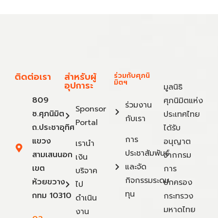
ติดต่อเรา
สำหรับผู้
ร่วมกับศุภนิ
มิตฯ
อุปการะ
มูลนิธิ
809
ศุภนิมิตแห่ง
ร่วมงาน
Sponsor
ซ.ศุภนิมิต
ประเทศไทย
กับเรา
Portal
ถ.ประชาอุทิศ
ได้รับ
การ
แขวง
อนุญาต
เรานำ
ประชาสัมพันธ์
สามเสนนอก
จากกรม
เงิน
และจัด
เขต
การ
บริจาค
กิจกรรมระดม
ห้วยขวาง
ปกครอง
ไป
ทุน
กทม 10310
กระทรวง
ดำเนิน
มหาดไทย
งาน