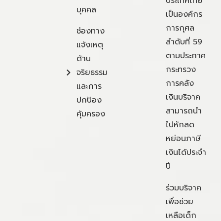
ประเทศไทย
บุคคล
เป็นองค์กร
การกุศล
ช่องทาง
ลำดับที่ 59
แจ้งเหตุ
ตามประกาศ
ด้าน
กระทรวง
จริยธรรม
การคลัง
และการ
เงินบริจาค
ปกป้อง
สามารถนำ
คุ้มครอง
ไปหักลด
หย่อนภาษี
เงินได้ประจำ
ปี
ร่วมบริจาค
เพื่อช่วย
เหลือเด็ก