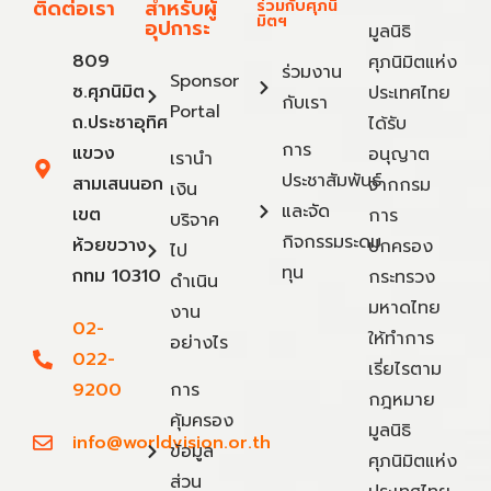
ติดต่อเรา
สำหรับผู้
ร่วมกับศุภนิ
มิตฯ
อุปการะ
มูลนิธิ
809
ศุภนิมิตแห่ง
ร่วมงาน
Sponsor
ซ.ศุภนิมิต
ประเทศไทย
กับเรา
Portal
ถ.ประชาอุทิศ
ได้รับ
การ
แขวง
อนุญาต
เรานำ
ประชาสัมพันธ์
สามเสนนอก
จากกรม
เงิน
และจัด
เขต
การ
บริจาค
กิจกรรมระดม
ห้วยขวาง
ปกครอง
ไป
ทุน
กทม 10310
กระทรวง
ดำเนิน
มหาดไทย
งาน
02-
ให้ทำการ
อย่างไร
022-
เรี่ยไรตาม
9200
การ
กฎหมาย
คุ้มครอง
มูลนิธิ
info@worldvision.or.th
ข้อมูล
ศุภนิมิตแห่ง
ส่วน