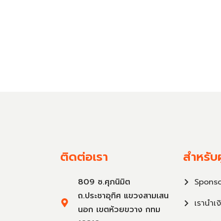
ติดต่อเรา
สำหรับผ
809 ซ.ศุภนิมิต
Sponso
ถ.ประชาอุทิศ แขวงสามเสน
เรานำเง
นอก เขตห้วยขวาง กทม