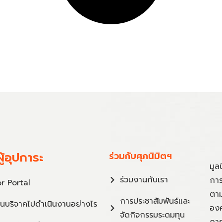
ู้อุปการะ
ร่วมกับศุภนิมิตฯ
มูล
ร่วมงานกับเรา
การ
r Portal
ตาม
การประชาสัมพันธ์และ
ินบริจาคไปดำเนินงานอย่างไร
องค
จัดกิจกรรมระดมทุน
การ