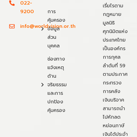
022-
เรี่ยไรตาม
9200
การ
กฎหมาย
คุ้มครอง
มูลนิธิ
info@worldvision.or.th
ข้อมูล
ศุภนิมิตแห่ง
ส่วน
ประเทศไทย
บุคคล
เป็นองค์กร
การกุศล
ช่องทาง
ลำดับที่ 59
แจ้งเหตุ
ตามประกาศ
ด้าน
กระทรวง
จริยธรรม
การคลัง
และการ
เงินบริจาค
ปกป้อง
สามารถนำ
คุ้มครอง
ไปหักลด
หย่อนภาษี
เงินได้ประจำ