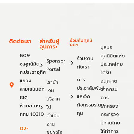
ติดต่อเรา
สำหรับผู้
ร่วมกับศุภนิ
มิตฯ
อุปการะ
มูลนิธิ
809
ศุภนิมิตแห่ง
ร่วมงาน
Sponsor
ซ.ศุภนิมิต
ประเทศไทย
กับเรา
Portal
ถ.ประชาอุทิศ
ได้รับ
การ
แขวง
อนุญาต
เรานำ
ประชาสัมพันธ์
สามเสนนอก
จากกรม
เงิน
และจัด
เขต
การ
บริจาค
กิจกรรมระดม
ห้วยขวาง
ปกครอง
ไป
ทุน
กทม 10310
กระทรวง
ดำเนิน
มหาดไทย
งาน
02-
ให้ทำการ
อย่างไร