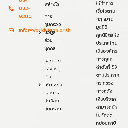
02-
ให้ทำการ
อย่างไร
022-
เรี่ยไรตาม
9200
การ
กฎหมาย
คุ้มครอง
มูลนิธิ
info@worldvision.or.th
ข้อมูล
ศุภนิมิตแห่ง
ส่วน
ประเทศไทย
บุคคล
เป็นองค์กร
การกุศล
ช่องทาง
ลำดับที่ 59
แจ้งเหตุ
ตามประกาศ
ด้าน
กระทรวง
จริยธรรม
การคลัง
และการ
เงินบริจาค
ปกป้อง
สามารถนำ
คุ้มครอง
ไปหักลด
หย่อนภาษี