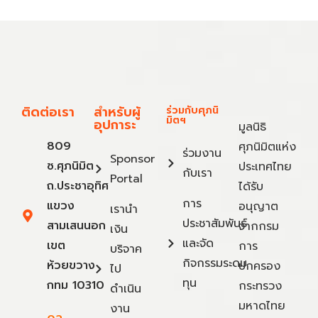
ติดต่อเรา
สำหรับผู้
ร่วมกับศุภนิ
มิตฯ
อุปการะ
มูลนิธิ
809
ศุภนิมิตแห่ง
ร่วมงาน
Sponsor
ซ.ศุภนิมิต
ประเทศไทย
กับเรา
Portal
ถ.ประชาอุทิศ
ได้รับ
การ
แขวง
อนุญาต
เรานำ
ประชาสัมพันธ์
สามเสนนอก
จากกรม
เงิน
และจัด
เขต
การ
บริจาค
กิจกรรมระดม
ห้วยขวาง
ปกครอง
ไป
ทุน
กทม 10310
กระทรวง
ดำเนิน
มหาดไทย
งาน