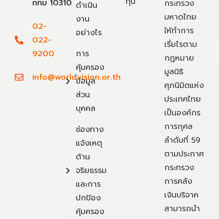
ทุน
กทม 10310
กระทรวง
ดำเนิน
มหาดไทย
งาน
02-
ให้ทำการ
อย่างไร
022-
เรี่ยไรตาม
9200
การ
กฎหมาย
คุ้มครอง
มูลนิธิ
info@worldvision.or.th
ข้อมูล
ศุภนิมิตแห่ง
ส่วน
ประเทศไทย
บุคคล
เป็นองค์กร
การกุศล
ช่องทาง
ลำดับที่ 59
แจ้งเหตุ
ตามประกาศ
ด้าน
กระทรวง
จริยธรรม
การคลัง
และการ
เงินบริจาค
ปกป้อง
สามารถนำ
คุ้มครอง