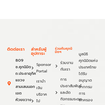
ติดต่อเรา
สำหรับผู้
ร่วมกับศุภนิ
มิตฯ
อุปการะ
มูลนิธิ
809
ศุภนิมิตแห่ง
ร่วมงาน
Sponsor
ซ.ศุภนิมิต
ประเทศไทย
กับเรา
Portal
ถ.ประชาอุทิศ
ได้รับ
การ
แขวง
อนุญาต
เรานำ
ประชาสัมพันธ์
สามเสนนอก
จากกรม
เงิน
และจัด
เขต
การ
บริจาค
กิจกรรมระดม
ห้วยขวาง
ปกครอง
ไป