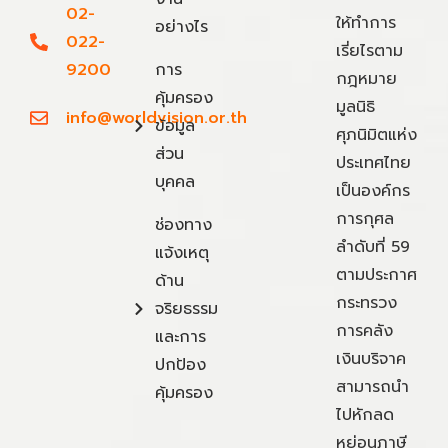
02-
ให้ทำการ
อย่างไร
022-
เรี่ยไรตาม
9200
การ
กฎหมาย
คุ้มครอง
มูลนิธิ
info@worldvision.or.th
ข้อมูล
ศุภนิมิตแห่ง
ส่วน
ประเทศไทย
บุคคล
เป็นองค์กร
การกุศล
ช่องทาง
ลำดับที่ 59
แจ้งเหตุ
ตามประกาศ
ด้าน
กระทรวง
จริยธรรม
การคลัง
และการ
เงินบริจาค
ปกป้อง
สามารถนำ
คุ้มครอง
ไปหักลด
หย่อนภาษี