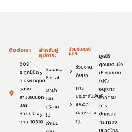
ติดต่อเรา
สำหรับผู้
ร่วมกับศุภนิ
มิตฯ
อุปการะ
มูลนิธิ
809
ศุภนิมิตแห่ง
ร่วมงาน
Sponsor
ซ.ศุภนิมิต
ประเทศไทย
กับเรา
Portal
ถ.ประชาอุทิศ
ได้รับ
การ
แขวง
อนุญาต
เรานำ
ประชาสัมพันธ์
สามเสนนอก
จากกรม
เงิน
และจัด
เขต
การ
บริจาค
กิจกรรมระดม
ห้วยขวาง
ปกครอง
ไป
ทุน
กทม 10310
กระทรวง
ดำเนิน
มหาดไทย
งาน