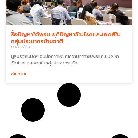
รื้อปัญหาใต้พรม ยุติปัญหาวัณโรคและเอดส์ใน
กลุ่มประชากรข้ามชาติ
03/07/2024
มูลนิธิศุภนิมิตฯ จับมือภาคีเผชิญความท้าทายเพื่อแก้ไขปัญหา
วัณโรคและเอดส์ในกลุ่มประชากรหลัก
อ่านต่อ »