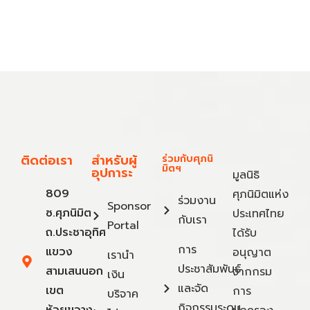
ติดต่อเรา
สำหรับผู้
ร่วมกับศุภนิ
มิตฯ
อุปการะ
มูลนิธิ
809
ศุภนิมิตแห่ง
ร่วมงาน
Sponsor
ซ.ศุภนิมิต
ประเทศไทย
กับเรา
Portal
ถ.ประชาอุทิศ
ได้รับ
การ
แขวง
อนุญาต
เรานำ
ประชาสัมพันธ์
สามเสนนอก
จากกรม
เงิน
และจัด
เขต
การ
บริจาค
กิจกรรมระดม