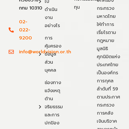
ห้วยขวาง
ปกครอง
ไป
ทุน
กทม 10310
กระทรวง
ดำเนิน
มหาดไทย
งาน
02-
ให้ทำการ
อย่างไร
022-
เรี่ยไรตาม
9200
การ
กฎหมาย
คุ้มครอง
มูลนิธิ
info@worldvision.or.th
ข้อมูล
ศุภนิมิตแห่ง
ส่วน
ประเทศไทย
บุคคล
เป็นองค์กร
การกุศล
ช่องทาง
ลำดับที่ 59
แจ้งเหตุ
ตามประกาศ
ด้าน
กระทรวง
จริยธรรม
การคลัง
และการ
เงินบริจาค
ปกป้อง