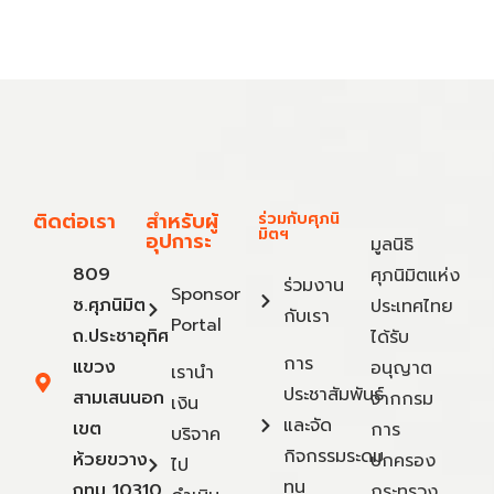
ติดต่อเรา
สำหรับผู้
ร่วมกับศุภนิ
มิตฯ
อุปการะ
มูลนิธิ
809
ศุภนิมิตแห่ง
ร่วมงาน
Sponsor
ซ.ศุภนิมิต
ประเทศไทย
กับเรา
Portal
ถ.ประชาอุทิศ
ได้รับ
การ
แขวง
อนุญาต
เรานำ
ประชาสัมพันธ์
สามเสนนอก
จากกรม
เงิน
และจัด
เขต
การ
บริจาค
กิจกรรมระดม
ห้วยขวาง
ปกครอง
ไป
ทุน
กทม 10310
กระทรวง