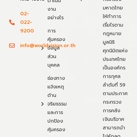
ดำเนิน
มหาดไทย
งาน
02-
ให้ทำการ
อย่างไร
022-
เรี่ยไรตาม
9200
การ
กฎหมาย
คุ้มครอง
มูลนิธิ
info@worldvision.or.th
ข้อมูล
ศุภนิมิตแห่ง
ส่วน
ประเทศไทย
บุคคล
เป็นองค์กร
การกุศล
ช่องทาง
ลำดับที่ 59
แจ้งเหตุ
ตามประกาศ
ด้าน
กระทรวง
จริยธรรม
การคลัง
และการ
เงินบริจาค
ปกป้อง
สามารถนำ
คุ้มครอง
ไปหักลด