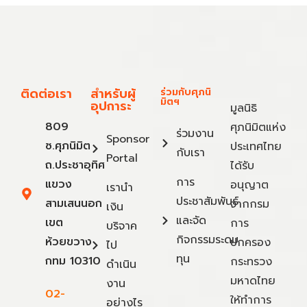
ติดต่อเรา
สำหรับผู้
ร่วมกับศุภนิ
มิตฯ
อุปการะ
มูลนิธิ
809
ศุภนิมิตแห่ง
ร่วมงาน
Sponsor
ซ.ศุภนิมิต
ประเทศไทย
กับเรา
Portal
ถ.ประชาอุทิศ
ได้รับ
การ
แขวง
อนุญาต
เรานำ
ประชาสัมพันธ์
สามเสนนอก
จากกรม
เงิน
และจัด
เขต
การ
บริจาค
กิจกรรมระดม
ห้วยขวาง
ปกครอง
ไป
ทุน
กทม 10310
กระทรวง
ดำเนิน
มหาดไทย
งาน
02-
ให้ทำการ
อย่างไร