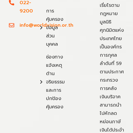
022-
เรี่ยไรตาม
9200
การ
กฎหมาย
คุ้มครอง
มูลนิธิ
info@worldvision.or.th
ข้อมูล
ศุภนิมิตแห่ง
ส่วน
ประเทศไทย
บุคคล
เป็นองค์กร
การกุศล
ช่องทาง
ลำดับที่ 59
แจ้งเหตุ
ตามประกาศ
ด้าน
กระทรวง
จริยธรรม
การคลัง
และการ
เงินบริจาค
ปกป้อง
สามารถนำ
คุ้มครอง
ไปหักลด
หย่อนภาษี
เงินได้ประจำ