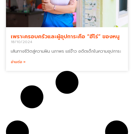
เพราะครอบครัวและผู้อุปการะคือ “ฮีโร่” ของหนู
18/10/2024
เส้นทางชีวิตสู่ความฝัน นภาพร แซ่จ๊าว อดีตเด็กในความอุปการะ
อ่านต่อ »