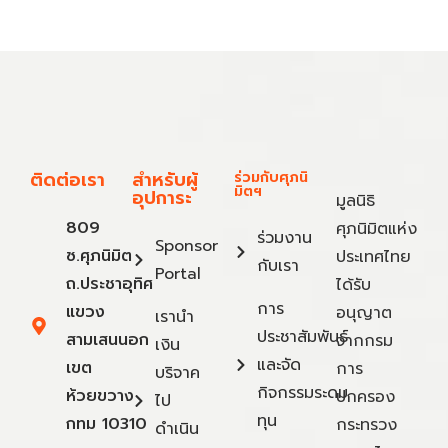
ติดต่อเรา
สำหรับผู้
ร่วมกับศุภนิ
มิตฯ
อุปการะ
มูลนิธิ
809
ศุภนิมิตแห่ง
ร่วมงาน
Sponsor
ซ.ศุภนิมิต
ประเทศไทย
กับเรา
Portal
ถ.ประชาอุทิศ
ได้รับ
การ
แขวง
อนุญาต
เรานำ
ประชาสัมพันธ์
สามเสนนอก
จากกรม
เงิน
และจัด
เขต
การ
บริจาค
กิจกรรมระดม
ห้วยขวาง
ปกครอง
ไป
ทุน
กทม 10310
กระทรวง
ดำเนิน