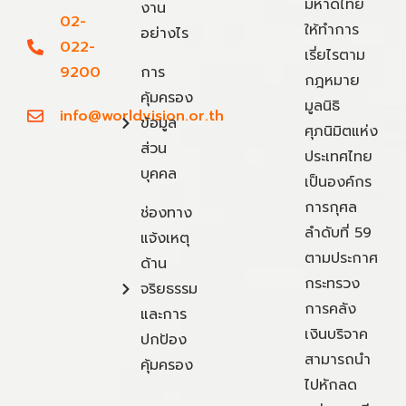
มหาดไทย
งาน
02-
ให้ทำการ
อย่างไร
022-
เรี่ยไรตาม
9200
การ
กฎหมาย
คุ้มครอง
มูลนิธิ
info@worldvision.or.th
ข้อมูล
ศุภนิมิตแห่ง
ส่วน
ประเทศไทย
บุคคล
เป็นองค์กร
การกุศล
ช่องทาง
ลำดับที่ 59
แจ้งเหตุ
ตามประกาศ
ด้าน
กระทรวง
จริยธรรม
การคลัง
และการ
เงินบริจาค
ปกป้อง
สามารถนำ
คุ้มครอง
ไปหักลด