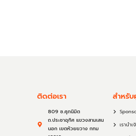
ติดต่อเรา
สำหรับผ
809 ซ.ศุภนิมิต
Sponso
ถ.ประชาอุทิศ แขวงสามเสน
เรานำเง
นอก เขตห้วยขวาง กทม