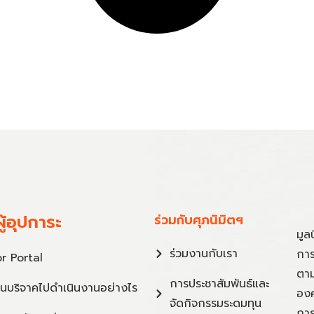
ู้อุปการะ
ร่วมกับศุภนิมิตฯ
มูล
ร่วมงานกับเรา
การ
r Portal
ตาม
การประชาสัมพันธ์และ
ินบริจาคไปดำเนินงานอย่างไร
องค
จัดกิจกรรมระดมทุน
การ