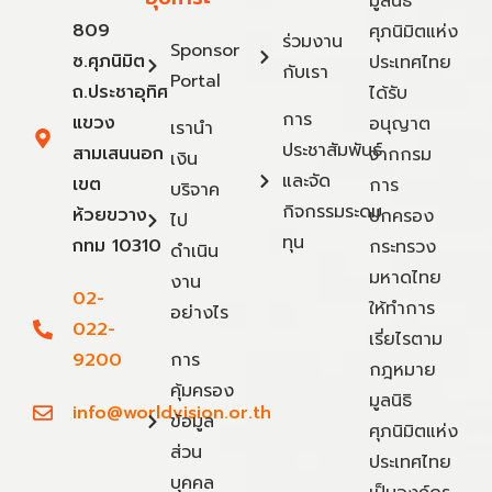
มูลนิธิ
809
ศุภนิมิตแห่ง
ร่วมงาน
Sponsor
ซ.ศุภนิมิต
ประเทศไทย
กับเรา
Portal
ถ.ประชาอุทิศ
ได้รับ
การ
แขวง
อนุญาต
เรานำ
ประชาสัมพันธ์
สามเสนนอก
จากกรม
เงิน
และจัด
เขต
การ
บริจาค
กิจกรรมระดม
ห้วยขวาง
ปกครอง
ไป
ทุน
กทม 10310
กระทรวง
ดำเนิน
มหาดไทย
งาน
02-
ให้ทำการ
อย่างไร
022-
เรี่ยไรตาม
9200
การ
กฎหมาย
คุ้มครอง
มูลนิธิ
info@worldvision.or.th
ข้อมูล
ศุภนิมิตแห่ง
ส่วน
ประเทศไทย
บุคคล