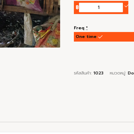
฿
Freq
*
One time
รหัสสินค้า:
1023
หมวดหมู่:
Do