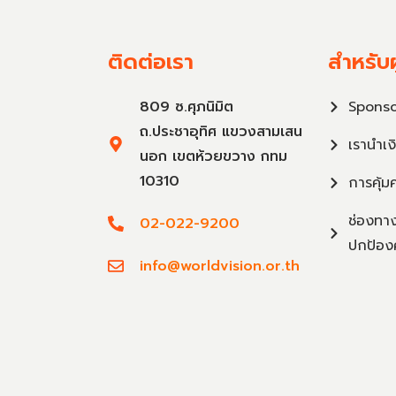
ติดต่อเรา
สำหรับผ
809 ซ.ศุภนิมิต
Sponso
ถ.ประชาอุทิศ แขวงสามเสน
เรานำเง
นอก เขตห้วยขวาง กทม
10310
การคุ้ม
ช่องทาง
02-022-9200
ปกป้อง
info@worldvision.or.th