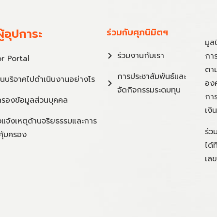
ู้อุปการะ
ร่วมกับศุภนิมิตฯ
มูล
ร่วมงานกับเรา
การ
r Portal
ตาม
การประชาสัมพันธ์และ
ินบริจาคไปดำเนินงานอย่างไร
องค
จัดกิจกรรมระดมทุน
การ
ครองข้อมูลส่วนบุคคล
เงิ
แจ้งเหตุด้านจริยธรรมและการ
ร่ว
คุ้มครอง
ได้
เลข