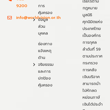
เรี่ยไรตาม
9200
การ
กฎหมาย
คุ้มครอง
มูลนิธิ
info@worldvision.or.th
ข้อมูล
ศุภนิมิตแห่ง
ส่วน
ประเทศไทย
บุคคล
เป็นองค์กร
การกุศล
ช่องทาง
ลำดับที่ 59
แจ้งเหตุ
ตามประกาศ
ด้าน
กระทรวง
จริยธรรม
การคลัง
และการ
เงินบริจาค
ปกป้อง
สามารถนำ
คุ้มครอง
ไปหักลด
หย่อนภาษี
เงินได้ประจำ