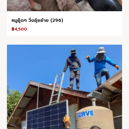
หมูอู๊ดๆ วิ่งอุ้ยอ้าย (296)
฿
4,500