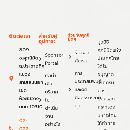
ติดต่อเรา
สำหรับผู้
ร่วมกับศุภนิ
มิตฯ
อุปการะ
มูลนิธิ
809
ศุภนิมิตแห่ง
ร่วมงาน
Sponsor
ซ.ศุภนิมิต
ประเทศไทย
กับเรา
Portal
ถ.ประชาอุทิศ
ได้รับ
การ
แขวง
อนุญาต
เรานำ
ประชาสัมพันธ์
สามเสนนอก
จากกรม
เงิน
และจัด
เขต
การ
บริจาค
กิจกรรมระดม
ห้วยขวาง
ปกครอง
ไป
ทุน
กทม 10310
กระทรวง
ดำเนิน
มหาดไทย
งาน
02-
ให้ทำการ
อย่างไร
022-