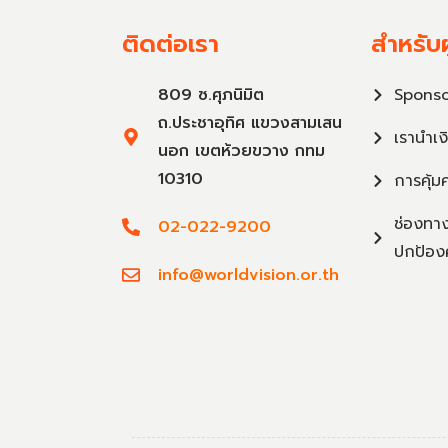
ติดต่อเรา
สำหรับผ
809 ซ.ศุภนิมิต
Sponso
ถ.ประชาอุทิศ แขวงสามเสน
เรานำเง
นอก เขตห้วยขวาง กทม
10310
การคุ้ม
ช่องทาง
02-022-9200
ปกป้อง
info@worldvision.or.th