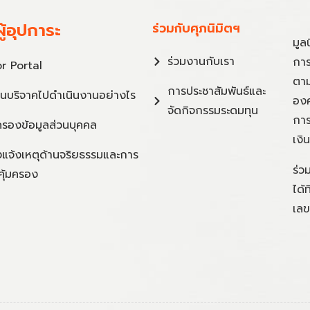
ู้อุปการะ
ร่วมกับศุภนิมิตฯ
มูล
ร่วมงานกับเรา
การ
r Portal
ตาม
การประชาสัมพันธ์และ
ินบริจาคไปดำเนินงานอย่างไร
องค
จัดกิจกรรมระดมทุน
การ
ครองข้อมูลส่วนบุคคล
เงิ
แจ้งเหตุด้านจริยธรรมและการ
ร่ว
คุ้มครอง
ได้
เลข