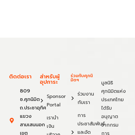
ติดต่อเรา
สำหรับผู้
ร่วมกับศุภนิ
มิตฯ
อุปการะ
มูลนิธิ
809
ศุภนิมิตแห่ง
ร่วมงาน
Sponsor
ซ.ศุภนิมิต
ประเทศไทย
กับเรา
Portal
ถ.ประชาอุทิศ
ได้รับ
การ
แขวง
อนุญาต
เรานำ
ประชาสัมพันธ์
สามเสนนอก
จากกรม
เงิน
และจัด
เขต
การ
บริจาค