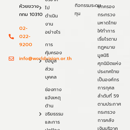
กิจกรรมระดม
ห้วยขวาง
ปกครอง
ไป
ทุน
กทม 10310
กระทรวง
ดำเนิน
มหาดไทย
งาน
02-
ให้ทำการ
อย่างไร
022-
เรี่ยไรตาม
9200
การ
กฎหมาย
คุ้มครอง
มูลนิธิ
info@worldvision.or.th
ข้อมูล
ศุภนิมิตแห่ง
ส่วน
ประเทศไทย
บุคคล
เป็นองค์กร
การกุศล
ช่องทาง
ลำดับที่ 59
แจ้งเหตุ
ตามประกาศ
ด้าน
กระทรวง
จริยธรรม
การคลัง
และการ
เงินบริจาค