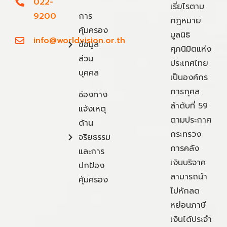
022-
เรี่ยไรตาม
9200
การ
กฎหมาย
คุ้มครอง
มูลนิธิ
info@worldvision.or.th
ข้อมูล
ศุภนิมิตแห่ง
ส่วน
ประเทศไทย
บุคคล
เป็นองค์กร
การกุศล
ช่องทาง
ลำดับที่ 59
แจ้งเหตุ
ตามประกาศ
ด้าน
กระทรวง
จริยธรรม
การคลัง
และการ
เงินบริจาค
ปกป้อง
สามารถนำ
คุ้มครอง
ไปหักลด
หย่อนภาษี
เงินได้ประจำ