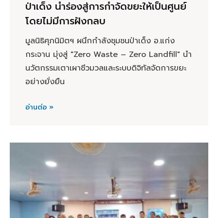
ป่าเด็ง นำร่องสู่การกำจัดขยะให้เป็นศูนย์
โดยไม่มีการฝังกลบ
มูลนิธิศุภนิมิตฯ ผนึกกำลังชุมชนป่าเด็ง อ.แก่ง
กระจาน มุ่งสู่ "Zero Waste – Zero Landfill" นำ
นวัตกรรมเตาเผาชีวมวลและระบบดิจิทัลจัดการขยะ
อย่างยั่งยืน
อ่านต่อ »