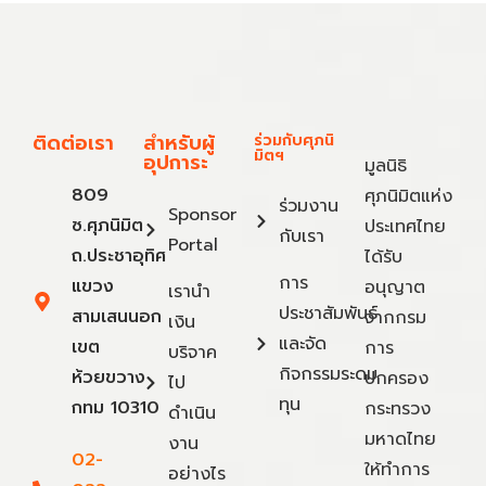
ติดต่อเรา
สำหรับผู้
ร่วมกับศุภนิ
มิตฯ
อุปการะ
มูลนิธิ
809
ศุภนิมิตแห่ง
ร่วมงาน
Sponsor
ซ.ศุภนิมิต
ประเทศไทย
กับเรา
Portal
ถ.ประชาอุทิศ
ได้รับ
การ
แขวง
อนุญาต
เรานำ
ประชาสัมพันธ์
สามเสนนอก
จากกรม
เงิน
และจัด
เขต
การ
บริจาค
กิจกรรมระดม
ห้วยขวาง
ปกครอง
ไป
ทุน
กทม 10310
กระทรวง
ดำเนิน
มหาดไทย
งาน
02-
ให้ทำการ
อย่างไร