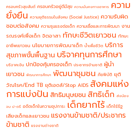
ความ
ครอบครัวอยู่ดีมีสุข
ครอบครัวสุขสันต์
ความมั่นคงทางอาหาร
ยั่งยืน
ความรับผิด
ความยุติธรรมในสังคม (Social Justice)
ชอบต่อสังคม
งาน
ความรุนแรงต่อเด็ก
ความเชื่อและการพัฒนา
ทักษะชีวิตเยาวชน
จิตอาสา
รณรงค์เพื่อเด็ก
ทักษะ
บริการ
นโยบายการพัฒนาเด็ก
อาชีพเยาวชน
น้ำเพื่อชีวิต
บริจาคทุนการศึกษา
สุขภาพขั้นพื้นฐาน
ผู้นำ
ปกป้องคุ้มครองเด็ก
บริจาคเงิน
ประชากรข้ามชาติ
พัฒนาชุมชน
เยาวชน
ยุติ
ภัยพิบัติ
พัฒนาการศึกษา
สังคมแห่ง
วัณโรค/End TB
ยุติเอดส์/Stop AIDS
การแบ่งปัน
สิทธิเด็ก
สิทธิมนุษยชน
ส่งน้อง
เด็กยากไร้
อดีตเด็กในความอุปการะ
เด็กไร้รัฐ
จบ ป-ตรี
แรงงานข้ามชาติ/ประชากร
เสียงเด็กและเยาวชน
ข้ามชาติ
แรงงานต่างชาติ