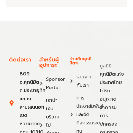
ติดต่อเรา
สำหรับผู้
ร่วมกับศุภนิ
มิตฯ
อุปการะ
มูลนิธิ
809
ศุภนิมิตแห่ง
ร่วมงาน
Sponsor
ซ.ศุภนิมิต
ประเทศไทย
กับเรา
Portal
ถ.ประชาอุทิศ
ได้รับ
การ
แขวง
อนุญาต
เรานำ
ประชาสัมพันธ์
สามเสนนอก
จากกรม
เงิน
และจัด
เขต
การ
บริจาค
กิจกรรมระดม
ห้วยขวาง
ปกครอง
ไป
ทุน
กทม 10310
กระทรวง