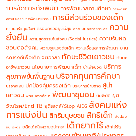
การจัดการภัยพิบัติ
การพัฒนาสถานศึกษา
การพัฒนา
การมีส่วนร่วมของเด็ก
สถานะบุคคล
การพัฒนาเยาวชน
ความ
ครอบครัวอยู่ดีมีสุข
ครอบครัวสุขสันต์
ความมั่นคงทางอาหาร
ยั่งยืน
ความรับผิด
ความยุติธรรมในสังคม (Social Justice)
ชอบต่อสังคม
งาน
ความรุนแรงต่อเด็ก
ความเชื่อและการพัฒนา
ทักษะชีวิตเยาวชน
จิตอาสา
รณรงค์เพื่อเด็ก
ทักษะ
บริการ
นโยบายการพัฒนาเด็ก
อาชีพเยาวชน
น้ำเพื่อชีวิต
บริจาคทุนการศึกษา
สุขภาพขั้นพื้นฐาน
ผู้นำ
ปกป้องคุ้มครองเด็ก
บริจาคเงิน
ประชากรข้ามชาติ
พัฒนาชุมชน
เยาวชน
ยุติ
ภัยพิบัติ
พัฒนาการศึกษา
สังคมแห่ง
วัณโรค/End TB
ยุติเอดส์/Stop AIDS
การแบ่งปัน
สิทธิเด็ก
สิทธิมนุษยชน
ส่งน้อง
เด็กยากไร้
อดีตเด็กในความอุปการะ
เด็กไร้รัฐ
จบ ป-ตรี
แรงงานข้ามชาติ/ประชากร