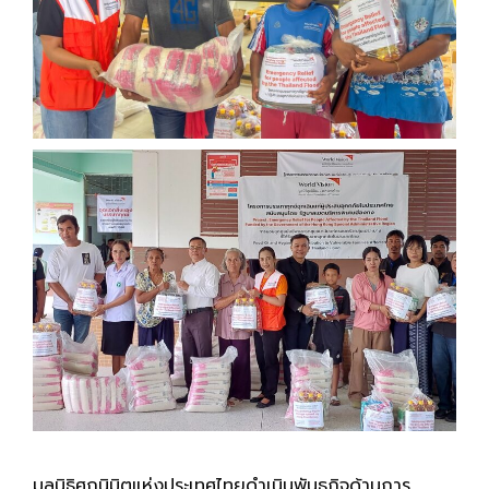
มูลนิธิศุภนิมิตแห่งประเทศไทยดำเนินพันธกิจด้านการ