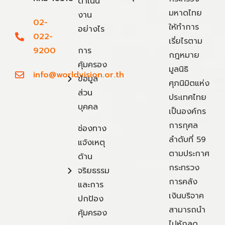
ดำเนิน
มหาดไทย
งาน
02-
ให้ทำการ
อย่างไร
022-
เรี่ยไรตาม
9200
การ
กฎหมาย
คุ้มครอง
มูลนิธิ
info@worldvision.or.th
ข้อมูล
ศุภนิมิตแห่ง
ส่วน
ประเทศไทย
บุคคล
เป็นองค์กร
การกุศล
ช่องทาง
ลำดับที่ 59
แจ้งเหตุ
ตามประกาศ
ด้าน
กระทรวง
จริยธรรม
การคลัง
และการ
เงินบริจาค
ปกป้อง
สามารถนำ
คุ้มครอง
ไปหักลด