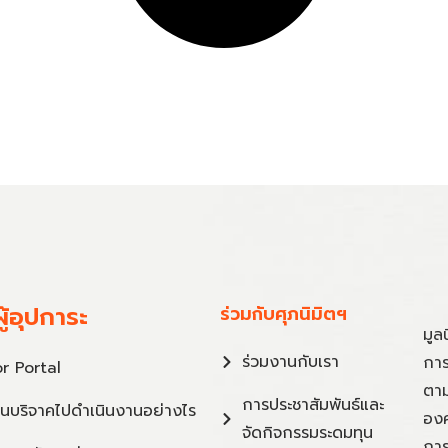
ู้อุปการะ
ร่วมกับศุภนิมิตฯ
มูล
ร่วมงานกับเรา
การ
r Portal
ตาม
การประชาสัมพันธ์และ
ินบริจาคไปดำเนินงานอย่างไร
องค
จัดกิจกรรมระดมทุน
การ