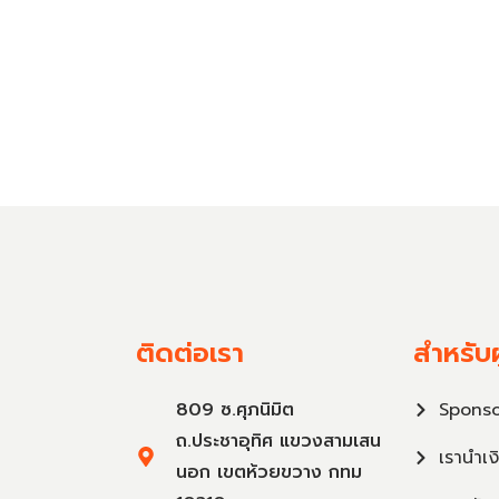
ติดต่อเรา
สำหรับผ
809 ซ.ศุภนิมิต
Sponso
ถ.ประชาอุทิศ แขวงสามเสน
เรานำเง
นอก เขตห้วยขวาง กทม