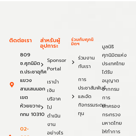
ติดต่อเรา
สำหรับผู้
ร่วมกับศุภนิ
มิตฯ
อุปการะ
มูลนิธิ
809
ศุภนิมิตแห่ง
ร่วมงาน
Sponsor
ซ.ศุภนิมิต
ประเทศไทย
กับเรา
Portal
ถ.ประชาอุทิศ
ได้รับ
การ
แขวง
อนุญาต
เรานำ
ประชาสัมพันธ์
สามเสนนอก
จากกรม
เงิน
และจัด
เขต
การ
บริจาค
กิจกรรมระดม
ห้วยขวาง
ปกครอง
ไป
ทุน
กทม 10310
กระทรวง
ดำเนิน
มหาดไทย
งาน
02-
ให้ทำการ
อย่างไร