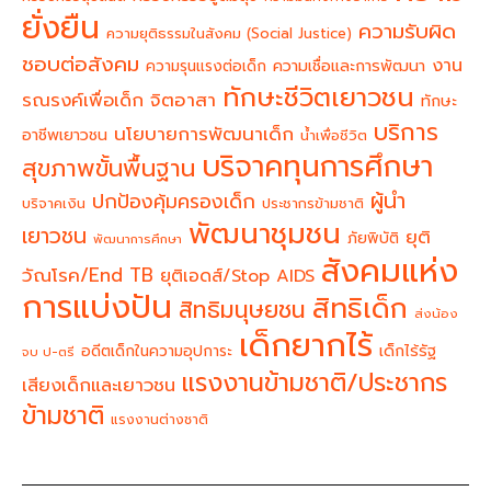
ยั่งยืน
ความรับผิด
ความยุติธรรมในสังคม (Social Justice)
ชอบต่อสังคม
งาน
ความรุนแรงต่อเด็ก
ความเชื่อและการพัฒนา
ทักษะชีวิตเยาวชน
จิตอาสา
รณรงค์เพื่อเด็ก
ทักษะ
บริการ
นโยบายการพัฒนาเด็ก
อาชีพเยาวชน
น้ำเพื่อชีวิต
บริจาคทุนการศึกษา
สุขภาพขั้นพื้นฐาน
ผู้นำ
ปกป้องคุ้มครองเด็ก
บริจาคเงิน
ประชากรข้ามชาติ
พัฒนาชุมชน
เยาวชน
ยุติ
ภัยพิบัติ
พัฒนาการศึกษา
สังคมแห่ง
วัณโรค/End TB
ยุติเอดส์/Stop AIDS
การแบ่งปัน
สิทธิเด็ก
สิทธิมนุษยชน
ส่งน้อง
เด็กยากไร้
อดีตเด็กในความอุปการะ
เด็กไร้รัฐ
จบ ป-ตรี
แรงงานข้ามชาติ/ประชากร
เสียงเด็กและเยาวชน
ข้ามชาติ
แรงงานต่างชาติ