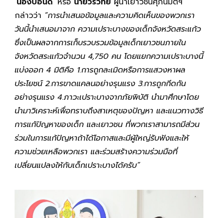
‘น้องปอนด์’
หรือ
นายวรวิทย์
ผู้นำเยาวชนศุภนิมิตฯ
กล่าวว่า
“การนำเสนอข้อมูลและความคิดเห็นของพวกเรา
วันนี้นำเสนอมาจาก ความเปราะบางของเด็กจังหวัดสระแก้ว
ซึ่งเป็นผลจากการเก็บรวบรวมข้อมูลเด็กเยาวชนภายใน
จังหวัดสระแก้วจำนวน 4,750 คน โดยแยกความเปราะบางนี้
แบ่งออก 4 มิติคือ 1.การถูกละเมิดหรือการแสวงหาผล
ประโยชน์ 2.การขาดแคลนอย่างรุนแรง 3.การถูกกีดกัน
อย่างรุนแรง 4.ภาวะเปราะบางจากภัยพิบัติ นำมาศึกษาโดย
นำมาวิเคราะห์เพื่อทราบถึงสาเหตุของปัญหา และแนวทางวิธี
การแก้ปัญหาของเด็ก และเยาวชน ที่พวกเราสามารถมีส่วน
ร่วมในการแก้ปัญหาถ้าได้โอกาสและมีผู้ใหญ่รับฟังและให้
ความช่วยเหลือพวกเรา และร่วมสร้างความร่วมมือที่
เปลี่ยนแปลงให้กับเด็กเปราะบางได้ครับ”