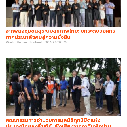
จากพลังชุมชนสู่ระบบสุขภาพไทย: ยกระดับองค์กร
ภาคประชาสังคมสู่ความยั่งยืน
World Vision Thailand
30/07/2026
คณะกรรมการอำนวยการมูลนิธิศุภนิมิตแห่ง
ประเทศไทยลงพื้นที่รับฟังเสียงจากภาคีเครือข่าย