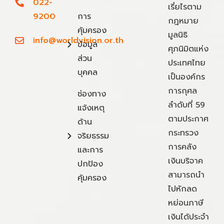
022-
เรี่ยไรตาม
9200
การ
กฎหมาย
คุ้มครอง
มูลนิธิ
info@worldvision.or.th
ข้อมูล
ศุภนิมิตแห่ง
ส่วน
ประเทศไทย
บุคคล
เป็นองค์กร
การกุศล
ช่องทาง
ลำดับที่ 59
แจ้งเหตุ
ตามประกาศ
ด้าน
กระทรวง
จริยธรรม
การคลัง
และการ
เงินบริจาค
ปกป้อง
สามารถนำ
คุ้มครอง
ไปหักลด
หย่อนภาษี
เงินได้ประจำ