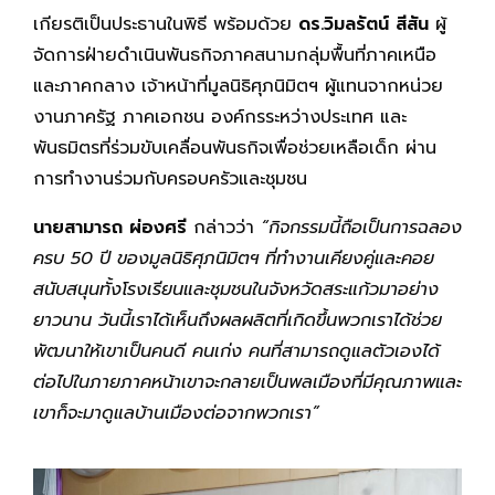
เกียรติเป็นประธานในพิธี พร้อมด้วย
ดร.วิมลรัตน์ สีสัน
ผู้
จัดการฝ่ายดำเนินพันธกิจภาคสนามกลุ่มพื้นที่ภาคเหนือ
และภาคกลาง เจ้าหน้าที่มูลนิธิศุภนิมิตฯ ผู้แทนจากหน่วย
งานภาครัฐ ภาคเอกชน องค์กรระหว่างประเทศ และ
พันธมิตรที่ร่วมขับเคลื่อนพันธกิจเพื่อช่วยเหลือเด็ก ผ่าน
การทำงานร่วมกับครอบครัวและชุมชน
นายสามารถ ผ่องศรี
กล่าวว่า
“กิจกรรมนี้ถือเป็นการฉลอง
ครบ 50 ปี ของมูลนิธิศุภนิมิตฯ ที่ทำงานเคียงคู่และคอย
สนับสนุนทั้งโรงเรียนและชุมชนในจังหวัดสระแก้วมาอย่าง
ยาวนาน วันนี้เราได้เห็นถึงผลผลิตที่เกิดขึ้นพวกเราได้ช่วย
พัฒนาให้เขาเป็นคนดี คนเก่ง คนที่สามารถดูแลตัวเองได้
ต่อไปในภายภาคหน้าเขาจะกลายเป็นพลเมืองที่มีคุณภาพและ
เขาก็จะมาดูแลบ้านเมืองต่อจากพวกเรา”