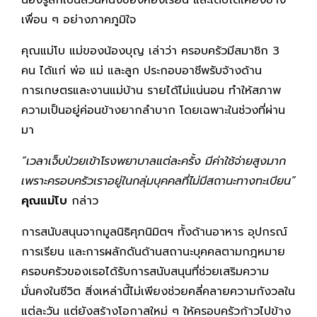
เพื่อน ๆ อย่างภาคภูมิใจ
คุณแม่โบ แม่ของน้องบุญ เล่าว่า ครอบครัวมีสมาชิก 3
คน ได้แก่ พ่อ แม่ และลูก ประกอบอาชีพรับจ้างด้าน
การเกษตรและงานแม่บ้าน รายได้ไม่แน่นอน ทำให้สภาพ
ความเป็นอยู่ค่อนข้างยากลำบาก โดยเฉพาะในช่วงที่ผ่าน
มา
“เวลาเจ็บป่วยเข้าโรงพยาบาลแต่ละครั้ง มีค่าใช้จ่ายสูงมาก
เพราะครอบครัวเราอยู่ในกลุ่มบุคคลที่ไม่มีสถานะทางทะเบียน”
คุณแม่โบ
กล่าว
การสนับสนุนจากมูลนิธิศุภนิมิตฯ ทั้งด้านอาหาร อุปกรณ์
การเรียน และการผลักดันด้านสถานะบุคคลตามกฎหมาย
ครอบครัวของเธอได้รับการสนับสนุนที่ช่วยเสริมความ
มั่นคงในชีวิต สิ่งเหล่านี้ไม่เพียงช่วยคลี่คลายความกังวลใน
แต่ละวัน แต่ยังสร้างโอกาสใหม่ ๆ ให้ครอบครัวก้าวไปข้าง