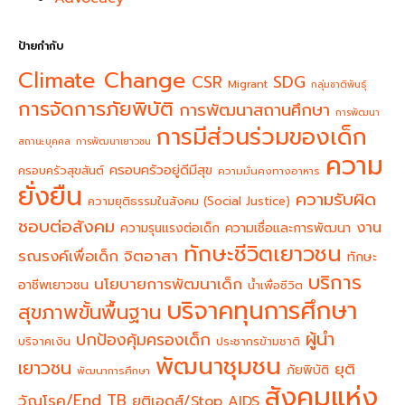
ป้ายกำกับ
Climate Change
CSR
SDG
Migrant
กลุ่มชาติพันธุ์
การจัดการภัยพิบัติ
การพัฒนาสถานศึกษา
การพัฒนา
การมีส่วนร่วมของเด็ก
สถานะบุคคล
การพัฒนาเยาวชน
ความ
ครอบครัวอยู่ดีมีสุข
ครอบครัวสุขสันต์
ความมั่นคงทางอาหาร
ยั่งยืน
ความรับผิด
ความยุติธรรมในสังคม (Social Justice)
ชอบต่อสังคม
งาน
ความรุนแรงต่อเด็ก
ความเชื่อและการพัฒนา
ทักษะชีวิตเยาวชน
จิตอาสา
รณรงค์เพื่อเด็ก
ทักษะ
บริการ
นโยบายการพัฒนาเด็ก
อาชีพเยาวชน
น้ำเพื่อชีวิต
บริจาคทุนการศึกษา
สุขภาพขั้นพื้นฐาน
ผู้นำ
ปกป้องคุ้มครองเด็ก
บริจาคเงิน
ประชากรข้ามชาติ
พัฒนาชุมชน
เยาวชน
ยุติ
ภัยพิบัติ
พัฒนาการศึกษา
สังคมแห่ง
วัณโรค/End TB
ยุติเอดส์/Stop AIDS