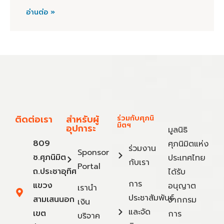
อ่านต่อ »
ติดต่อเรา
สำหรับผู้
ร่วมกับศุภนิ
มิตฯ
อุปการะ
มูลนิธิ
809
ศุภนิมิตแห่ง
ร่วมงาน
Sponsor
ซ.ศุภนิมิต
ประเทศไทย
กับเรา
Portal
ถ.ประชาอุทิศ
ได้รับ
การ
แขวง
อนุญาต
เรานำ
ประชาสัมพันธ์
สามเสนนอก
จากกรม
เงิน
และจัด
เขต
การ
บริจาค