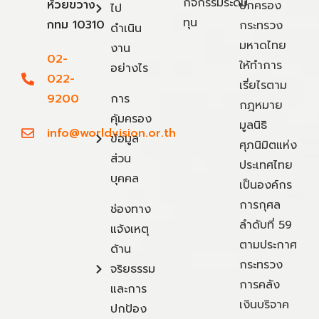
กิจกรรมระดม
ห้วยขวาง
ปกครอง
ไป
ทุน
กทม 10310
กระทรวง
ดำเนิน
มหาดไทย
งาน
02-
ให้ทำการ
อย่างไร
022-
เรี่ยไรตาม
9200
การ
กฎหมาย
คุ้มครอง
มูลนิธิ
info@worldvision.or.th
ข้อมูล
ศุภนิมิตแห่ง
ส่วน
ประเทศไทย
บุคคล
เป็นองค์กร
การกุศล
ช่องทาง
ลำดับที่ 59
แจ้งเหตุ
ตามประกาศ
ด้าน
กระทรวง
จริยธรรม
การคลัง
และการ
เงินบริจาค
ปกป้อง