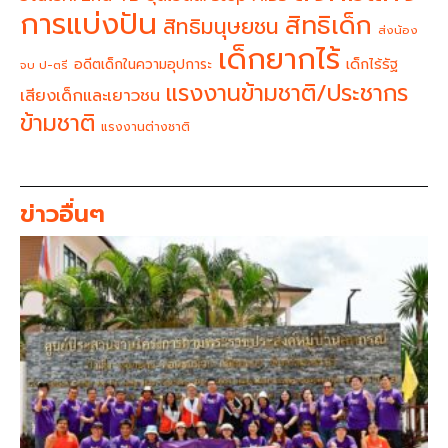
การแบ่งปัน
สิทธิเด็ก
สิทธิมนุษยชน
ส่งน้อง
เด็กยากไร้
อดีตเด็กในความอุปการะ
เด็กไร้รัฐ
จบ ป-ตรี
แรงงานข้ามชาติ/ประชากร
เสียงเด็กและเยาวชน
ข้ามชาติ
แรงงานต่างชาติ
ข่าวอื่นๆ