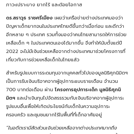
ภาวะเปราะบาง ยากไร้ และด้อยโอกาส
ดร.สราวุธ ราชศรีเมือง
เผยว่าเครือข่ายต่างประเทศมองว่า
ปัญหาเด็กยากจนในประเทศไทยดีขึ้นกว่าเมื่อก่อน และดีกว่า
อีกหลาย ๆ ประเทศ รวมทั้งมองว่าคนไทยสามารถให้การช่วย
เหลือเด็ก ๆ ในประเทศตนเองได้มากขึ้น จึงทำให้นับตั้งแต่ปี
2022 จะไม่มีเงินช่วยเหลือจากต่างประเทศมาช่วยโครงการที่
เกี่ยวกับการช่วยเหลือเด็กในไทยแล้ว
สำหรับรูปแบบการระดมทุนจากบุคคลทั่วไปของมูลนิธิศุภนิมิตฯ
เป็นการรับเงินบริจาคจากผู้อุปการะแบบรายเดือน จำนวน
700 บาทต่อเดือน ผ่าน
โครงการอุปการะเด็ก มูลนิธิศุภนิ
มิตฯ
และนำเงินทุนไปจัดสรรรวมกับเงินบริจาคจากผู้อุปการะ
รูปแบบอื่นเพื่อให้เกิดประโยชน์กับเด็กในความอุปการะ
ครอบครัว และชุมชนยากไร้ในพื้นที่ที่เด็กอาศัยอยู่
“ในอดีตเรามีสัดส่วนเงินช่วยเหลือจากต่างประเทศมากถึง