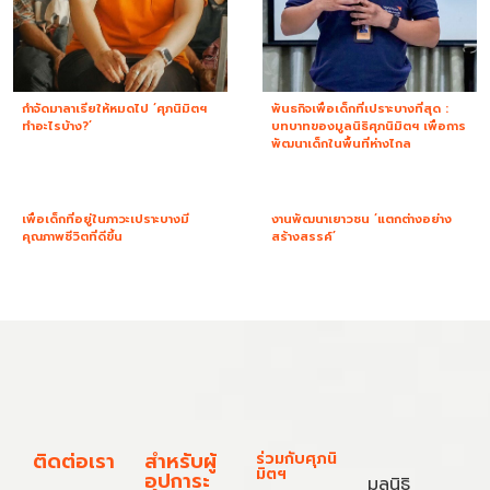
กำจัดมาลาเรียให้หมดไป ‘ศุภนิมิตฯ
พันธกิจเพื่อเด็กที่เปราะบางที่สุด :
ทำอะไรบ้าง?’
บทบาทของมูลนิธิศุภนิมิตฯ เพื่อการ
พัฒนาเด็กในพื้นที่ห่างไกล
เพื่อเด็กที่อยู่ในภาวะเปราะบางมี
งานพัฒนาเยาวชน ‘แตกต่างอย่าง
คุณภาพชีวิตที่ดีขึ้น
สร้างสรรค์’
ติดต่อเรา
สำหรับผู้
ร่วมกับศุภนิ
มิตฯ
อุปการะ
มูลนิธิ