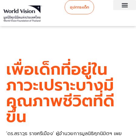
อุปการะเด็ก
เพื่อเด็กที่อยู่ใน
ภาวะเปราะบางมี
คุณภาพชีวิตที่ดี
ขึ้น
‘ดร.สราวุธ ราชศรีเมือง’ ผู้อำนวยการมูลนิธิศุภนิมิตฯ เผย