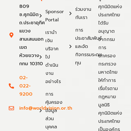
809
ศุภนิมิตแห่ง
ร่วมงาน
Sponsor
ซ.ศุภนิมิต
ประเทศไทย
กับเรา
Portal
ถ.ประชาอุทิศ
ได้รับ
การ
แขวง
อนุญาต
เรานำ
ประชาสัมพันธ์
สามเสนนอก
จากกรม
เงิน
และจัด
เขต
การ
บริจาค
กิจกรรมระดม
ห้วยขวาง
ปกครอง
ไป
ทุน
กทม 10310
กระทรวง
ดำเนิน
มหาดไทย
งาน
02-
ให้ทำการ
อย่างไร
022-
เรี่ยไรตาม
9200
การ
กฎหมาย
คุ้มครอง
มูลนิธิ
info@worldvision.or.th
ข้อมูล
ศุภนิมิตแห่ง
ส่วน
ประเทศไทย
บุคคล
เป็นองค์กร