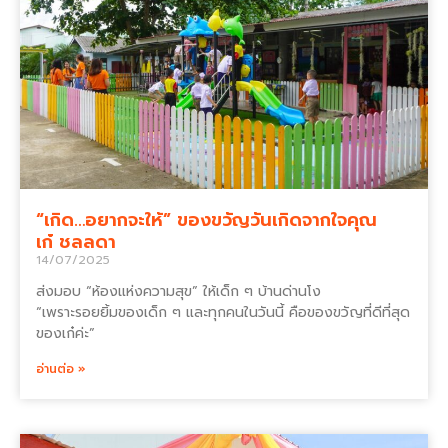
“เกิด…อยากจะให้” ของขวัญวันเกิดจากใจคุณ
เก๋ ชลลดา
14/07/2025
ส่งมอบ “ห้องแห่งความสุข” ให้เด็ก ๆ บ้านด่านโง
“เพราะรอยยิ้มของเด็ก ๆ และทุกคนในวันนี้ คือของขวัญที่ดีที่สุด
ของเก๋ค่ะ”
อ่านต่อ »