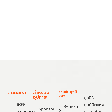
ติดต่อเรา
สำหรับผู้
ร่วมกับศุภนิ
มิตฯ
อุปการะ
มูลนิธิ
809
ศุภนิมิตแห่ง
ร่วมงาน
Sponsor
ซ.ศุภนิมิต
ประเทศไทย