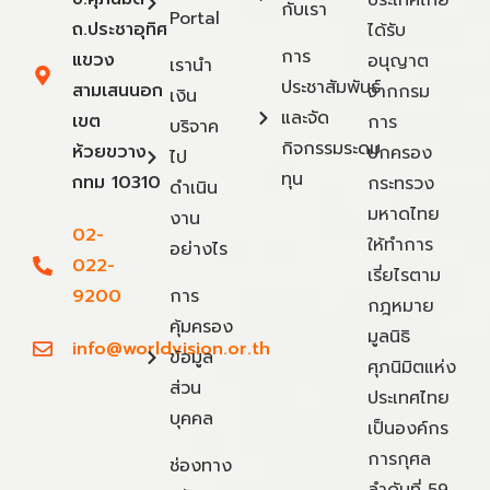
กับเรา
Portal
ถ.ประชาอุทิศ
ได้รับ
การ
แขวง
อนุญาต
เรานำ
ประชาสัมพันธ์
สามเสนนอก
จากกรม
เงิน
และจัด
เขต
การ
บริจาค
กิจกรรมระดม
ห้วยขวาง
ปกครอง
ไป
ทุน
กทม 10310
กระทรวง
ดำเนิน
มหาดไทย
งาน
02-
ให้ทำการ
อย่างไร
022-
เรี่ยไรตาม
9200
การ
กฎหมาย
คุ้มครอง
มูลนิธิ
info@worldvision.or.th
ข้อมูล
ศุภนิมิตแห่ง
ส่วน
ประเทศไทย
บุคคล
เป็นองค์กร
การกุศล
ช่องทาง
ลำดับที่ 59