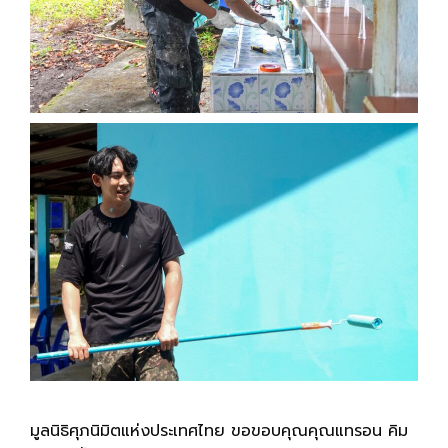
มูลนิธิศุภนิมิตแห่งประเทศไทย ขอขอบคุณคุณแทรอน คิม