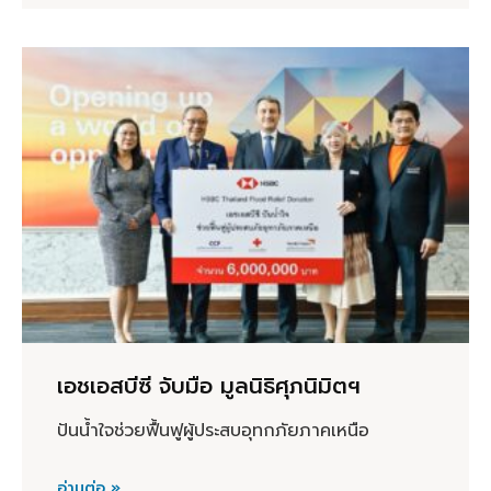
เอชเอสบีซี จับมือ มูลนิธิศุภนิมิตฯ
ปันน้ำใจช่วยฟื้นฟูผู้ประสบอุทกภัยภาคเหนือ
อ่านต่อ »