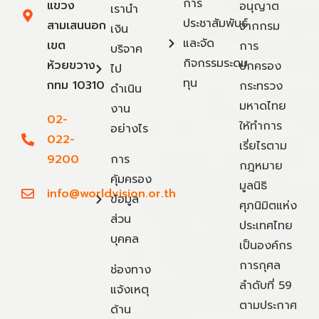
การ
แขวง
อนุญาต
เรานำ
ประชาสัมพันธ์
สามเสนนอก
จากกรม
เงิน
และจัด
เขต
การ
บริจาค
กิจกรรมระดม
ห้วยขวาง
ปกครอง
ไป
ทุน
กทม 10310
กระทรวง
ดำเนิน
มหาดไทย
งาน
02-
ให้ทำการ
อย่างไร
022-
เรี่ยไรตาม
9200
การ
กฎหมาย
คุ้มครอง
มูลนิธิ
info@worldvision.or.th
ข้อมูล
ศุภนิมิตแห่ง
ส่วน
ประเทศไทย
บุคคล
เป็นองค์กร
การกุศล
ช่องทาง
ลำดับที่ 59
แจ้งเหตุ
ตามประกาศ
ด้าน