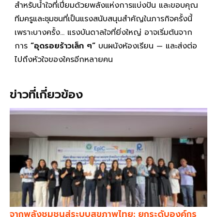
สำหรับน้ำใจที่เปี่ยมด้วยพลังแห่งการแบ่งปัน และขอบคุณ
ทีมครูและชุมชนที่เป็นแรงสนับสนุนสำคัญในภารกิจครั้งนี้
เพราะบางครั้ง… แรงบันดาลใจที่ยิ่งใหญ่ อาจเริ่มต้นจาก
การ
“อุดรอยร้าวเล็ก ๆ”
บนผนังห้องเรียน — และส่งต่อ
ไปถึงหัวใจของใครอีกหลายคน
ข่าวที่เกี่ยวข้อง
จากพลังชุมชนสู่ระบบสุขภาพไทย: ยกระดับองค์กร