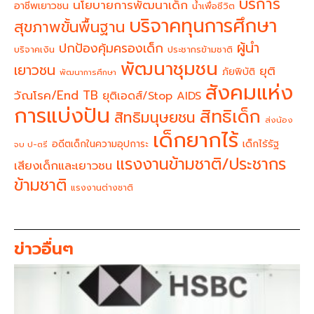
บริการ
นโยบายการพัฒนาเด็ก
อาชีพเยาวชน
น้ำเพื่อชีวิต
บริจาคทุนการศึกษา
สุขภาพขั้นพื้นฐาน
ผู้นำ
ปกป้องคุ้มครองเด็ก
บริจาคเงิน
ประชากรข้ามชาติ
พัฒนาชุมชน
เยาวชน
ยุติ
ภัยพิบัติ
พัฒนาการศึกษา
สังคมแห่ง
วัณโรค/End TB
ยุติเอดส์/Stop AIDS
การแบ่งปัน
สิทธิเด็ก
สิทธิมนุษยชน
ส่งน้อง
เด็กยากไร้
อดีตเด็กในความอุปการะ
เด็กไร้รัฐ
จบ ป-ตรี
แรงงานข้ามชาติ/ประชากร
เสียงเด็กและเยาวชน
ข้ามชาติ
แรงงานต่างชาติ
ข่าวอื่นๆ