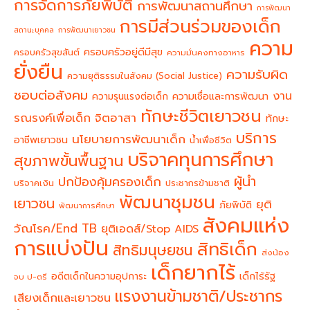
การจัดการภัยพิบัติ
การพัฒนาสถานศึกษา
การพัฒนา
การมีส่วนร่วมของเด็ก
สถานะบุคคล
การพัฒนาเยาวชน
ความ
ครอบครัวอยู่ดีมีสุข
ครอบครัวสุขสันต์
ความมั่นคงทางอาหาร
ยั่งยืน
ความรับผิด
ความยุติธรรมในสังคม (Social Justice)
ชอบต่อสังคม
งาน
ความรุนแรงต่อเด็ก
ความเชื่อและการพัฒนา
ทักษะชีวิตเยาวชน
จิตอาสา
รณรงค์เพื่อเด็ก
ทักษะ
บริการ
นโยบายการพัฒนาเด็ก
อาชีพเยาวชน
น้ำเพื่อชีวิต
บริจาคทุนการศึกษา
สุขภาพขั้นพื้นฐาน
ผู้นำ
ปกป้องคุ้มครองเด็ก
บริจาคเงิน
ประชากรข้ามชาติ
พัฒนาชุมชน
เยาวชน
ยุติ
ภัยพิบัติ
พัฒนาการศึกษา
สังคมแห่ง
วัณโรค/End TB
ยุติเอดส์/Stop AIDS
การแบ่งปัน
สิทธิเด็ก
สิทธิมนุษยชน
ส่งน้อง
เด็กยากไร้
อดีตเด็กในความอุปการะ
เด็กไร้รัฐ
จบ ป-ตรี
แรงงานข้ามชาติ/ประชากร
เสียงเด็กและเยาวชน