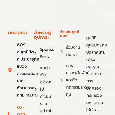
ติดต่อเรา
สำหรับผู้
ร่วมกับศุภนิ
มิตฯ
อุปการะ
มูลนิธิ
809
ศุภนิมิตแห่ง
ร่วมงาน
Sponsor
ซ.ศุภนิมิต
ประเทศไทย
กับเรา
Portal
ถ.ประชาอุทิศ
ได้รับ
การ
แขวง
อนุญาต
เรานำ
ประชาสัมพันธ์
สามเสนนอก
จากกรม
เงิน
และจัด
เขต
การ
บริจาค
กิจกรรมระดม
ห้วยขวาง
ปกครอง
ไป
ทุน
กทม 10310
กระทรวง
ดำเนิน
มหาดไทย
งาน
02-
ให้ทำการ
อย่างไร
022-