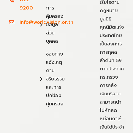
เรี่ยไรตาม
9200
การ
กฎหมาย
คุ้มครอง
มูลนิธิ
info@worldvision.or.th
ข้อมูล
ศุภนิมิตแห่ง
ส่วน
ประเทศไทย
บุคคล
เป็นองค์กร
การกุศล
ช่องทาง
ลำดับที่ 59
แจ้งเหตุ
ตามประกาศ
ด้าน
กระทรวง
จริยธรรม
การคลัง
และการ
เงินบริจาค
ปกป้อง
สามารถนำ
คุ้มครอง
ไปหักลด
หย่อนภาษี
เงินได้ประจำ