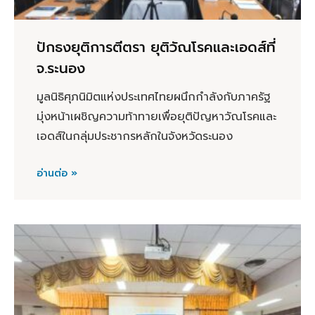
ปักธงยุติการตีตรา ยุติวัณโรคและเอดส์ที่
จ.ระนอง
มูลนิธิศุภนิมิตแห่งประเทศไทยผนึกกำลังกับภาครัฐ
มุ่งหน้าเผชิญความท้าทายเพื่อยุติปัญหาวัณโรคและ
เอดส์ในกลุ่มประชากรหลักในจังหวัดระนอง
อ่านต่อ »