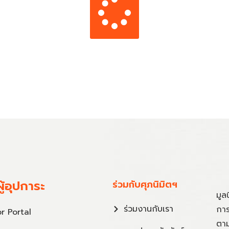
ู้อุปการะ
ร่วมกับศุภนิมิตฯ
มูล
ร่วมงานกับเรา
การ
r Portal
ตาม