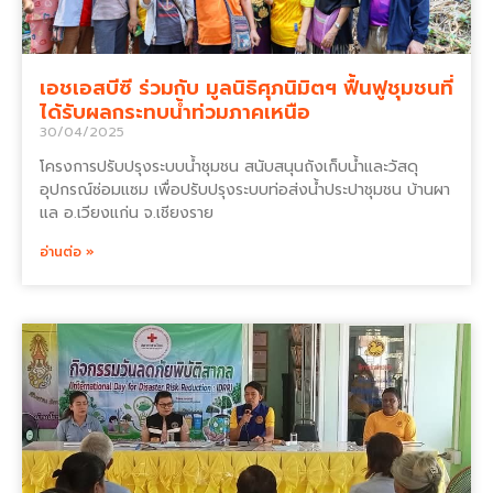
เอชเอสบีซี ร่วมกับ มูลนิธิศุภนิมิตฯ ฟื้นฟูชุมชนที่
ได้รับผลกระทบน้ำท่วมภาคเหนือ
30/04/2025
โครงการปรับปรุงระบบน้ำชุมชน สนับสนุนถังเก็บน้ำและวัสดุ
อุปกรณ์ซ่อมแซม เพื่อปรับปรุงระบบท่อส่งน้ำประปาชุมชน บ้านผา
แล อ.เวียงแก่น จ.เชียงราย
อ่านต่อ »