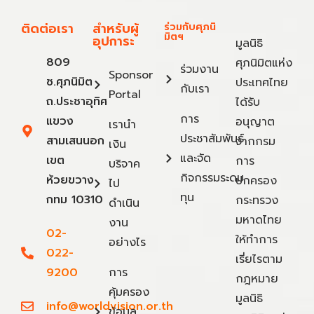
ติดต่อเรา
สำหรับผู้
ร่วมกับศุภนิ
มิตฯ
อุปการะ
มูลนิธิ
809
ศุภนิมิตแห่ง
ร่วมงาน
Sponsor
ซ.ศุภนิมิต
ประเทศไทย
กับเรา
Portal
ถ.ประชาอุทิศ
ได้รับ
การ
แขวง
อนุญาต
เรานำ
ประชาสัมพันธ์
สามเสนนอก
จากกรม
เงิน
และจัด
เขต
การ
บริจาค
กิจกรรมระดม
ห้วยขวาง
ปกครอง
ไป
ทุน
กทม 10310
กระทรวง
ดำเนิน
มหาดไทย
งาน
02-
ให้ทำการ
อย่างไร
022-
เรี่ยไรตาม
9200
การ
กฎหมาย
คุ้มครอง
มูลนิธิ
info@worldvision.or.th
ข้อมูล