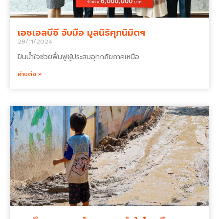
เอชเอสบีซี จับมือ มูลนิธิศุภนิมิตฯ
28/11/2024
ปันน้ำใจช่วยฟื้นฟูผู้ประสบอุทกภัยภาคเหนือ
อ่านต่อ »