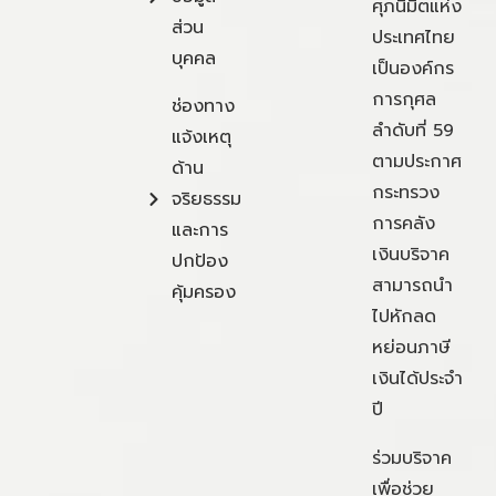
ศุภนิมิตแห่ง
ส่วน
ประเทศไทย
บุคคล
เป็นองค์กร
การกุศล
ช่องทาง
ลำดับที่ 59
แจ้งเหตุ
ตามประกาศ
ด้าน
กระทรวง
จริยธรรม
การคลัง
และการ
เงินบริจาค
ปกป้อง
สามารถนำ
คุ้มครอง
ไปหักลด
หย่อนภาษี
เงินได้ประจำ
ปี
ร่วมบริจาค
เพื่อช่วย