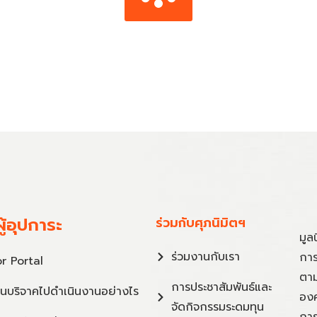
ู้อุปการะ
ร่วมกับศุภนิมิตฯ
มูล
ร่วมงานกับเรา
การ
r Portal
ตาม
การประชาสัมพันธ์และ
ินบริจาคไปดำเนินงานอย่างไร
องค
จัดกิจกรรมระดมทุน
การ