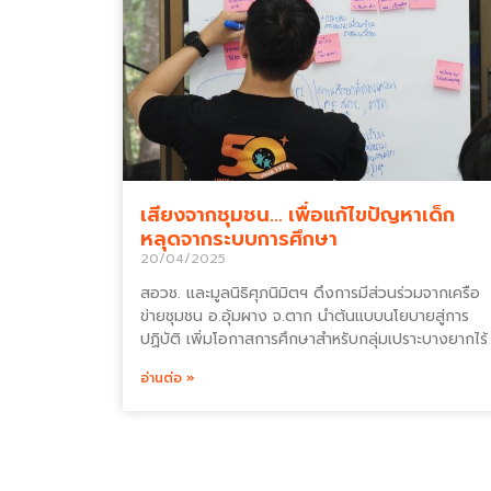
เสียงจากชุมชน… เพื่อแก้ไขปัญหาเด็ก
หลุดจากระบบการศึกษา
20/04/2025
สอวช. และมูลนิธิศุภนิมิตฯ ดึงการมีส่วนร่วมจากเครือ
ข่ายชุมชน อ.อุ้มผาง จ.ตาก นำต้นแบบนโยบายสู่การ
ปฏิบัติ เพิ่มโอกาสการศึกษาสำหรับกลุ่มเปราะบางยากไร้
อ่านต่อ »