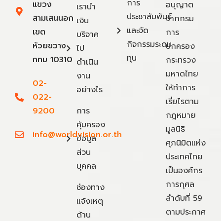
การ
แขวง
อนุญาต
เรานำ
ประชาสัมพันธ์
สามเสนนอก
จากกรม
เงิน
และจัด
เขต
การ
บริจาค
กิจกรรมระดม
ห้วยขวาง
ปกครอง
ไป
ทุน
กทม 10310
กระทรวง
ดำเนิน
มหาดไทย
งาน
02-
ให้ทำการ
อย่างไร
022-
เรี่ยไรตาม
9200
การ
กฎหมาย
คุ้มครอง
มูลนิธิ
info@worldvision.or.th
ข้อมูล
ศุภนิมิตแห่ง
ส่วน
ประเทศไทย
บุคคล
เป็นองค์กร
การกุศล
ช่องทาง
ลำดับที่ 59
แจ้งเหตุ
ตามประกาศ
ด้าน