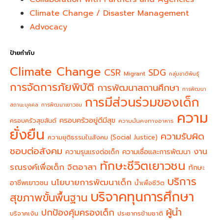
Climate Change / Disaster Management
Advocacy
ป้ายกำกับ
Climate Change
CSR
SDG
Migrant
กลุ่มชาติพันธุ์
การจัดการภัยพิบัติ
การพัฒนาสถานศึกษา
การพัฒนา
การมีส่วนร่วมของเด็ก
สถานะบุคคล
การพัฒนาเยาวชน
ความ
ครอบครัวอยู่ดีมีสุข
ครอบครัวสุขสันต์
ความมั่นคงทางอาหาร
ยั่งยืน
ความรับผิด
ความยุติธรรมในสังคม (Social Justice)
ชอบต่อสังคม
งาน
ความรุนแรงต่อเด็ก
ความเชื่อและการพัฒนา
ทักษะชีวิตเยาวชน
จิตอาสา
รณรงค์เพื่อเด็ก
ทักษะ
บริการ
นโยบายการพัฒนาเด็ก
อาชีพเยาวชน
น้ำเพื่อชีวิต
บริจาคทุนการศึกษา
สุขภาพขั้นพื้นฐาน
ผู้นำ
ปกป้องคุ้มครองเด็ก
บริจาคเงิน
ประชากรข้ามชาติ