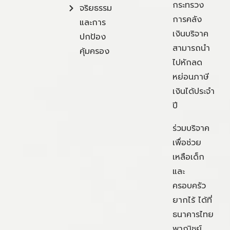
กระทรวง
จริยธรรม
การคลัง
และการ
เงินบริจาค
ปกป้อง
สามารถนำ
คุ้มครอง
ไปหักลด
หย่อนภาษี
เงินได้ประจำ
ปี
ร่วมบริจาค
เพื่อช่วย
เหลือเด็ก
และ
ครอบครัว
ยากไร้ ได้ที่
ธนาคารไทย
พาณิชย์