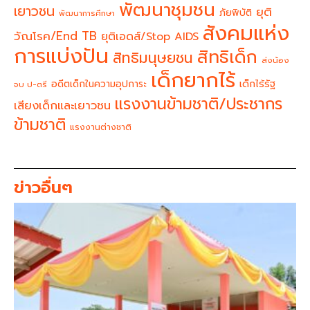
พัฒนาชุมชน
เยาวชน
ยุติ
ภัยพิบัติ
พัฒนาการศึกษา
สังคมแห่ง
วัณโรค/End TB
ยุติเอดส์/Stop AIDS
การแบ่งปัน
สิทธิเด็ก
สิทธิมนุษยชน
ส่งน้อง
เด็กยากไร้
อดีตเด็กในความอุปการะ
เด็กไร้รัฐ
จบ ป-ตรี
แรงงานข้ามชาติ/ประชากร
เสียงเด็กและเยาวชน
ข้ามชาติ
แรงงานต่างชาติ
ข่าวอื่นๆ