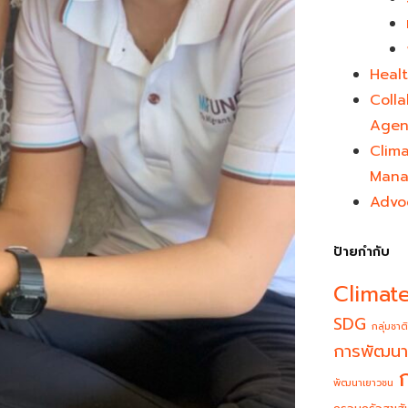
Healt
Colla
Agen
Clim
Mana
Advo
ป้ายกำกับ
Climat
SDG
กลุ่มชาติ
การพัฒนา
พัฒนาเยาวชน