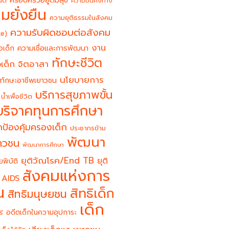
ครอบครัวอยู่ดีมีสุข
นต์
ความมั่นคงทาง
มยั่งยืน
ความยุติธรรมในสังคม
ความรับผิดชอบต่อสังคม
ce)
งาน
อเด็ก
ความเชื่อและการพัฒนา
ทักษะชีวิต
จิตอาสา
เด็ก
นโยบายการ
ทักษะอาชีพเยาวชน
บริการสุขภาพขั้น
น้ำเพื่อชีวิต
บริจาคทุนการศึกษา
ป้องคุ้มครองเด็ก
ประชากรข้าม
พัฒนา
ยาวชน
พัฒนาการศึกษา
ยุติวัณโรค/End TB
ยุติ
ยพิบัติ
สังคมแห่งการ
 AIDS
น
สิทธิเด็ก
สิทธิมนุษยชน
เด็ก
อดีตเด็กในความอุปการะ
รี