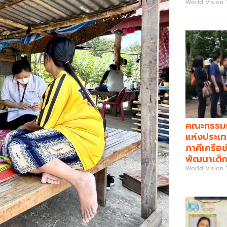
World Vision
คณะกรรมกา
แห่งประเท
ภาคีเครือข
พัฒนาเด็ก
World Vision