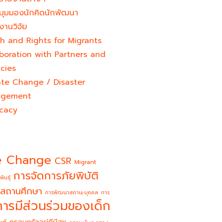
มุมมองนักคิดนักพัฒนา
งานวิจัย
h and Rights for Migrants
boration with Partners and
cies
ate Change / Disaster
gement
cacy
e Change
CSR
Migrant
การจัดการภัยพิบัติ
พันธุ์
สถานศึกษา
การพัฒนาสถานะบุคคล
การ
การมีส่วนร่วมของเด็ก