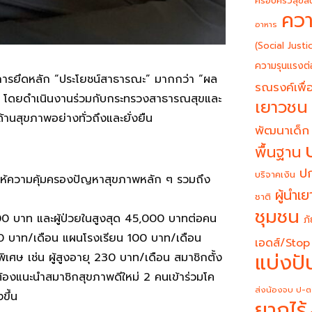
ครอบครัวสุขสั
ควา
อาหาร
(Social Justi
ความรุนแรงต่
อการยึดหลัก “ประโยชน์สาธารณะ” มากกว่า “ผล
รณรงค์เพื่อ
ง โดยดำเนินงานร่วมกับกระทรวงสาธารณสุขและ
เยาวชน
งด้านสุขภาพอย่างทั่วถึงและยั่งยืน
พัฒนาเด็ก
พื้นฐาน
ปก
บริจาคเงิน
งให้ความคุ้มครองปัญหาสุขภาพหลัก ๆ รวมถึง
ผู้นำเ
ชาติ
ชุมชน
00 บาท และผู้ป่วยในสูงสุด 45,000 บาทต่อคน
ภั
0 บาท/เดือน แผนโรงเรียน 100 บาท/เดือน
เอดส์/Stop
แบ่งปั
พิเศษ เช่น ผู้สูงอายุ 230 บาท/เดือน สมาชิกตั้ง
ษต้องแนะนำสมาชิกสุขภาพดีใหม่ 2 คนเข้าร่วมโค
ส่งน้องจบ ป-ต
ขึ้น
ยากไร้