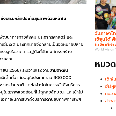
่อส่งเสริมหลักประกันสุขภาพถ้วนหน้าใน
วันภาษาไท
นดพัฒนาการทางสังคม ประชากรศาสตร์ และ
เขียนได้ 
ในพื้นที่ห่
อกเฉียงใต้ ประเทศไทยจึงกลายเป็นจุดหมายปลาย
World Vision
รงจูงใจจากเศรษฐกิจที่มั่นคง โครงสร้าง
ภาคส่วน
หมวดห
ยน 2568) ระบุว่ามีแรงงานข้ามชาติใน
ะมีเด็กที่อาศัยอยู่ในประเทศราว 300,000–
เด็กใ
กรข้ามชาติ แต่ข้อจำกัดในการเข้าถึงบริการ
ฮีโร่ผ
อยู่ในสภาพแวดล้อมที่ไม่ถูกสุขลักษณะ และเข้าไม่
คนอาส
ขาดโอกาสในการเข้าถึงบริการด้านสุขภาพทางเพศ
ข่าวส
า