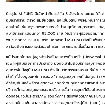
ปัจจุบัน M-FUND มีเจ้าหน้าที่ประจำใน 8 จังหวัดชายแดน ได้แ
อุบลราชธานี ตราด แม่ฮ่องสอน และเชียงใหม่ พร้อมให้บริการในจ
ออนไลน์ เช่น กรุงเทพมหานคร ลำปาง ภูเก็ต สมุทรสาคร และ
สมาชิกลงทะเบียนกว่า 93,000 ราย ให้บริการผู้ป่วยนอกมากกว
พยาบาลกว่า 19,000 ครั้ง นอกจากนี้ M-FUND ยังเป็นพันธมิ
สะท้อนถึงการขยายตัวของโครงการและความเชื่อมั่นจากภาคส่
แม้ประเทศไทยจะมุ่งสู่หลักประกันสุขภาพถ้วนหน้า (Universa
เฉพาะผู้ที่ไม่มีเอกสารประจำตัว ยังคงเข้าไม่ถึงบริการสุขภาพอ
สุขภาพในปัจจุบัน M-FUND จึงเป็นนวัตกรรมเชิงระบบที่เข้ามาเต
เล็ก” ที่ตั้งอยู่บนหลักการของ “การดูแลสุขภาพที่เน้นคุณค่
สำคัญกับผลลัพธ์ด้านสุขภาพมากกว่าต้นทุนทางการแพทย์ อนา
บริการที่ครอบคลุมและกระจายตัวมากขึ้น การดูแลที่เชื่อมโยงแ
ดิจิทัลอย่างมีประสิทธิภาพ รวมถึงการเสริมพลังให้ภาคประชาช
อาสาสมัคร เช่น อาสาสมัครสาธารณสุขประจำหมู่บ้าน (อสม.) 