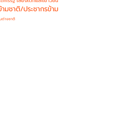
เสียงเด็กและเยาวชน
เด็กไร้รัฐ
้ามชาติ/ประชากรข้าม
นต่างชาติ