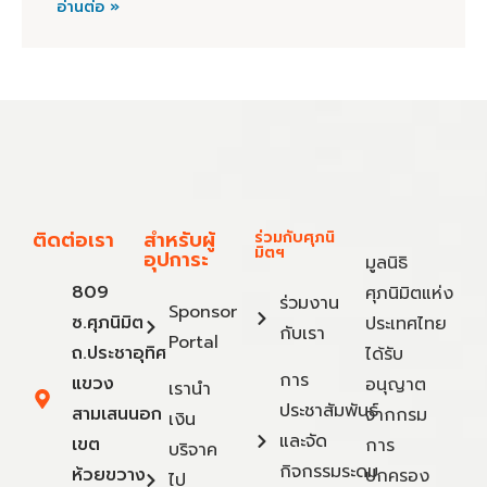
อ่านต่อ »
ติดต่อเรา
สำหรับผู้
ร่วมกับศุภนิ
มิตฯ
อุปการะ
มูลนิธิ
809
ศุภนิมิตแห่ง
ร่วมงาน
Sponsor
ซ.ศุภนิมิต
ประเทศไทย
กับเรา
Portal
ถ.ประชาอุทิศ
ได้รับ
การ
แขวง
อนุญาต
เรานำ
ประชาสัมพันธ์
สามเสนนอก
จากกรม
เงิน
และจัด
เขต
การ
บริจาค
กิจกรรมระดม
ห้วยขวาง
ปกครอง
ไป