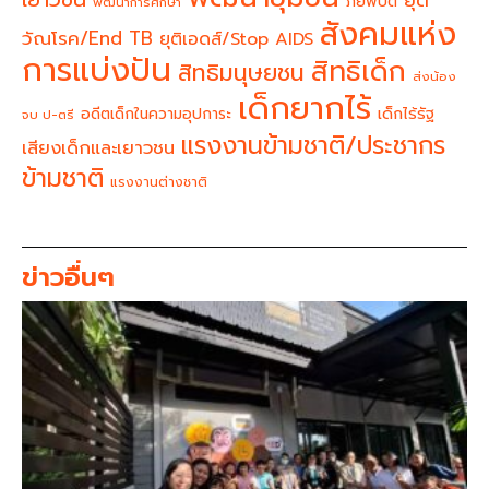
ภัยพิบัติ
พัฒนาการศึกษา
สังคมแห่ง
วัณโรค/End TB
ยุติเอดส์/Stop AIDS
การแบ่งปัน
สิทธิเด็ก
สิทธิมนุษยชน
ส่งน้อง
เด็กยากไร้
อดีตเด็กในความอุปการะ
เด็กไร้รัฐ
จบ ป-ตรี
แรงงานข้ามชาติ/ประชากร
เสียงเด็กและเยาวชน
ข้ามชาติ
แรงงานต่างชาติ
ข่าวอื่นๆ