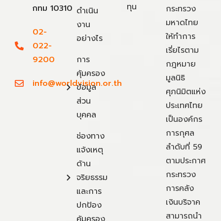
ทุน
กทม 10310
กระทรวง
ดำเนิน
มหาดไทย
งาน
02-
ให้ทำการ
อย่างไร
022-
เรี่ยไรตาม
9200
การ
กฎหมาย
คุ้มครอง
มูลนิธิ
info@worldvision.or.th
ข้อมูล
ศุภนิมิตแห่ง
ส่วน
ประเทศไทย
บุคคล
เป็นองค์กร
การกุศล
ช่องทาง
ลำดับที่ 59
แจ้งเหตุ
ตามประกาศ
ด้าน
กระทรวง
จริยธรรม
การคลัง
และการ
เงินบริจาค
ปกป้อง
สามารถนำ
คุ้มครอง