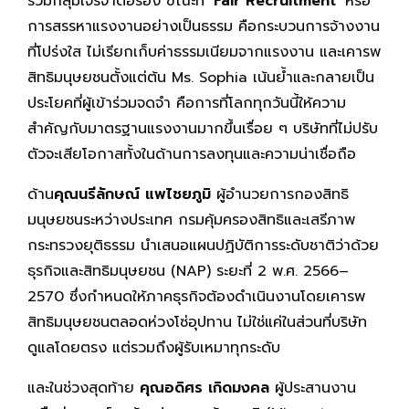
รวมกลุ่มเจรจาต่อรอง ขณะที่
‘Fair Recruitment’
หรือ
การสรรหาแรงงานอย่างเป็นธรรม คือกระบวนการจ้างงาน
ที่โปร่งใส ไม่เรียกเก็บค่าธรรมเนียมจากแรงงาน และเคารพ
สิทธิมนุษยชนตั้งแต่ต้น Ms. Sophia เน้นย้ำและกลายเป็น
ประโยคที่ผู้เข้าร่วมจดจำ คือการที่โลกทุกวันนี้ให้ความ
สำคัญกับมาตรฐานแรงงานมากขึ้นเรื่อย ๆ บริษัทที่ไม่ปรับ
ตัวจะเสียโอกาสทั้งในด้านการลงทุนและความน่าเชื่อถือ
ด้าน
คุณนรีลักษณ์ แพไชยภูมิ
ผู้อำนวยการกองสิทธิ
มนุษยชนระหว่างประเทศ กรมคุ้มครองสิทธิและเสรีภาพ
กระทรวงยุติธรรม นำเสนอแผนปฏิบัติการระดับชาติว่าด้วย
ธุรกิจและสิทธิมนุษยชน (NAP) ระยะที่ 2 พ.ศ. 2566–
2570 ซึ่งกำหนดให้ภาคธุรกิจต้องดำเนินงานโดยเคารพ
สิทธิมนุษยชนตลอดห่วงโซ่อุปทาน ไม่ใช่แค่ในส่วนที่บริษัท
ดูแลโดยตรง แต่รวมถึงผู้รับเหมาทุกระดับ
และในช่วงสุดท้าย
คุณอดิศร เกิดมงคล
ผู้ประสานงาน