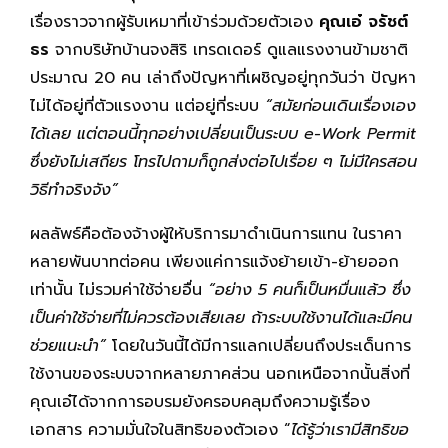
เรื่องราวจากผู้รับเหมาที่เข้าร่วมด้วยตัวเอง
คุณเอ๋ จรัชต์
ธร
จากบริษัทบ้านจงสิริ เทรดเดอร์ ดูแลแรงงานข้ามชาติ
ประมาณ 20 คน เล่าถึงปัญหาที่เผชิญอยู่ทุกวันว่า ปัญหา
ไม่ได้อยู่ที่ตัวแรงงาน แต่อยู่ที่ระบบ
“สมัยก่อนเดินเรื่องเอง
ได้เลย แต่ตอนนี้ทุกอย่างเปลี่ยนเป็นระบบ e-Work Permit
ซึ่งยังไม่เสถียร โทรไปถามก็ถูกส่งต่อไปเรื่อย ๆ ไม่มีใครสอน
วิธีทำจริงจัง”
ผลลัพธ์คือต้องจ้างผู้ให้บริการมาดำเนินการแทน ในราคา
หลายพันบาทต่อคน เพียงแค่การแจ้งย้ายเข้า-ย้ายออก
เท่านั้น ไม่รวมค่าใช้จ่ายอื่น
“อย่าง 5 คนก็เป็นหมื่นแล้ว ซึ่ง
เป็นค่าใช้จ่ายที่ไม่ควรต้องเสียเลย ถ้าระบบใช้งานได้และมีคน
ช่วยแนะนำ”
โดยในวันนี้ได้มีการแลกเปลี่ยนถึงประเด็นการ
ใช้งานของระบบจากหลายภาคส่วน นอกเหนือจากนั้นสิ่งที่
คุณเอ๋ได้จากการอบรมยังครอบคลุมถึงความรู้เรื่อง
เอกสาร ความมั่นใจในสิทธิของตัวเอง “
ได้รู้ว่าเรามีสิทธิขอ