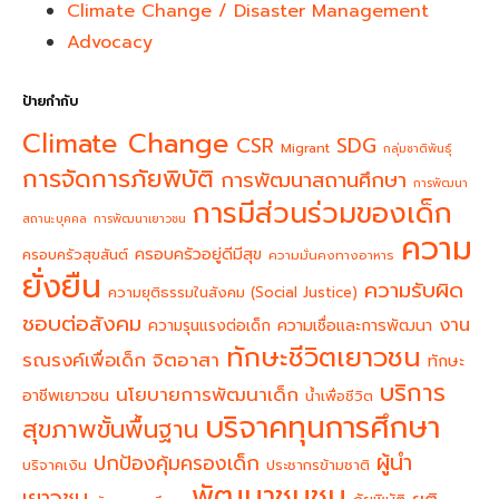
Climate Change / Disaster Management
Advocacy
ป้ายกำกับ
Climate Change
CSR
SDG
Migrant
กลุ่มชาติพันธุ์
การจัดการภัยพิบัติ
การพัฒนาสถานศึกษา
การพัฒนา
การมีส่วนร่วมของเด็ก
สถานะบุคคล
การพัฒนาเยาวชน
ความ
ครอบครัวอยู่ดีมีสุข
ครอบครัวสุขสันต์
ความมั่นคงทางอาหาร
ยั่งยืน
ความรับผิด
ความยุติธรรมในสังคม (Social Justice)
ชอบต่อสังคม
งาน
ความรุนแรงต่อเด็ก
ความเชื่อและการพัฒนา
ทักษะชีวิตเยาวชน
จิตอาสา
รณรงค์เพื่อเด็ก
ทักษะ
บริการ
นโยบายการพัฒนาเด็ก
อาชีพเยาวชน
น้ำเพื่อชีวิต
บริจาคทุนการศึกษา
สุขภาพขั้นพื้นฐาน
ผู้นำ
ปกป้องคุ้มครองเด็ก
บริจาคเงิน
ประชากรข้ามชาติ
พัฒนาชุมชน
เยาวชน
ยุติ