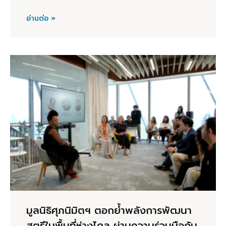
อ่านต่อ »
มูลนิธิศุภนิมิตฯ ตอกย้ำพลังการพัฒนา
สตรีในพื้นที่ห่างไกล ผ่านความร่วมมือกับ