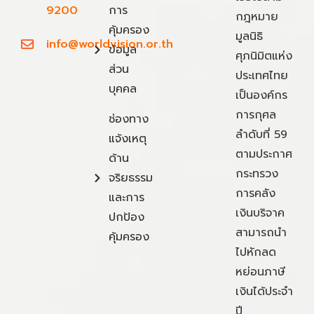
9200
การ
กฎหมาย
คุ้มครอง
มูลนิธิ
info@worldvision.or.th
ข้อมูล
ศุภนิมิตแห่ง
ส่วน
ประเทศไทย
บุคคล
เป็นองค์กร
การกุศล
ช่องทาง
ลำดับที่ 59
แจ้งเหตุ
ตามประกาศ
ด้าน
กระทรวง
จริยธรรม
การคลัง
และการ
เงินบริจาค
ปกป้อง
สามารถนำ
คุ้มครอง
ไปหักลด
หย่อนภาษี
เงินได้ประจำ
ปี