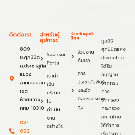
ติดต่อเรา
สำหรับผู้
ร่วมกับศุภนิ
มิตฯ
อุปการะ
มูลนิธิ
809
ศุภนิมิตแห่ง
ร่วมงาน
Sponsor
ซ.ศุภนิมิต
ประเทศไทย
กับเรา
Portal
ถ.ประชาอุทิศ
ได้รับ
การ
แขวง
อนุญาต
เรานำ
ประชาสัมพันธ์
สามเสนนอก
จากกรม
เงิน
และจัด
เขต
การ
บริจาค
กิจกรรมระดม
ห้วยขวาง
ปกครอง
ไป
ทุน
กทม 10310
กระทรวง
ดำเนิน
มหาดไทย
งาน
02-
ให้ทำการ
อย่างไร
022-
เรี่ยไรตาม