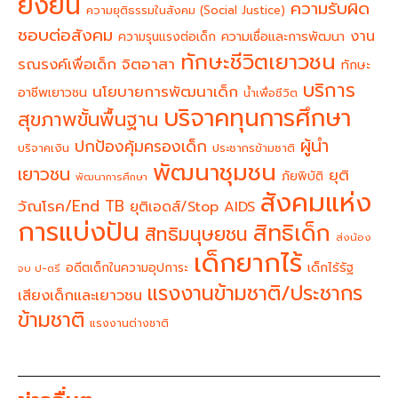
ยั่งยืน
ความรับผิด
ความยุติธรรมในสังคม (Social Justice)
ชอบต่อสังคม
งาน
ความรุนแรงต่อเด็ก
ความเชื่อและการพัฒนา
ทักษะชีวิตเยาวชน
จิตอาสา
รณรงค์เพื่อเด็ก
ทักษะ
บริการ
นโยบายการพัฒนาเด็ก
อาชีพเยาวชน
น้ำเพื่อชีวิต
บริจาคทุนการศึกษา
สุขภาพขั้นพื้นฐาน
ผู้นำ
ปกป้องคุ้มครองเด็ก
บริจาคเงิน
ประชากรข้ามชาติ
พัฒนาชุมชน
เยาวชน
ยุติ
ภัยพิบัติ
พัฒนาการศึกษา
สังคมแห่ง
วัณโรค/End TB
ยุติเอดส์/Stop AIDS
การแบ่งปัน
สิทธิเด็ก
สิทธิมนุษยชน
ส่งน้อง
เด็กยากไร้
อดีตเด็กในความอุปการะ
เด็กไร้รัฐ
จบ ป-ตรี
แรงงานข้ามชาติ/ประชากร
เสียงเด็กและเยาวชน
ข้ามชาติ
แรงงานต่างชาติ