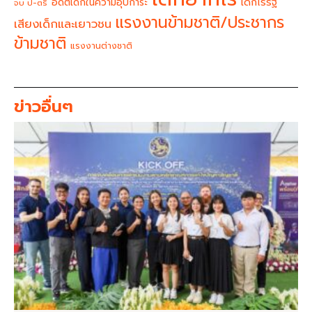
อดีตเด็กในความอุปการะ
เด็กไร้รัฐ
จบ ป-ตรี
แรงงานข้ามชาติ/ประชากร
เสียงเด็กและเยาวชน
ข้ามชาติ
แรงงานต่างชาติ
ข่าวอื่นๆ