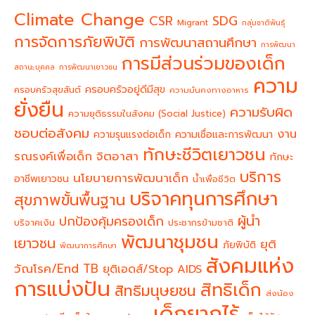
Climate Change
CSR
SDG
Migrant
กลุ่มชาติพันธุ์
การจัดการภัยพิบัติ
การพัฒนาสถานศึกษา
การพัฒนา
การมีส่วนร่วมของเด็ก
สถานะบุคคล
การพัฒนาเยาวชน
ความ
ครอบครัวอยู่ดีมีสุข
ครอบครัวสุขสันต์
ความมั่นคงทางอาหาร
ยั่งยืน
ความรับผิด
ความยุติธรรมในสังคม (Social Justice)
ชอบต่อสังคม
งาน
ความรุนแรงต่อเด็ก
ความเชื่อและการพัฒนา
ทักษะชีวิตเยาวชน
จิตอาสา
รณรงค์เพื่อเด็ก
ทักษะ
บริการ
นโยบายการพัฒนาเด็ก
อาชีพเยาวชน
น้ำเพื่อชีวิต
บริจาคทุนการศึกษา
สุขภาพขั้นพื้นฐาน
ผู้นำ
ปกป้องคุ้มครองเด็ก
บริจาคเงิน
ประชากรข้ามชาติ
พัฒนาชุมชน
เยาวชน
ยุติ
ภัยพิบัติ
พัฒนาการศึกษา
สังคมแห่ง
วัณโรค/End TB
ยุติเอดส์/Stop AIDS
การแบ่งปัน
สิทธิเด็ก
สิทธิมนุษยชน
ส่งน้อง
เด็กยากไร้