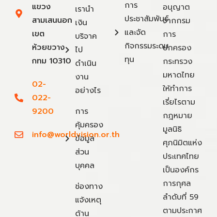
การ
แขวง
อนุญาต
เรานำ
ประชาสัมพันธ์
สามเสนนอก
จากกรม
เงิน
และจัด
เขต
การ
บริจาค
กิจกรรมระดม
ห้วยขวาง
ปกครอง
ไป
ทุน
กทม 10310
กระทรวง
ดำเนิน
มหาดไทย
งาน
02-
ให้ทำการ
อย่างไร
022-
เรี่ยไรตาม
9200
การ
กฎหมาย
คุ้มครอง
มูลนิธิ
info@worldvision.or.th
ข้อมูล
ศุภนิมิตแห่ง
ส่วน
ประเทศไทย
บุคคล
เป็นองค์กร
การกุศล
ช่องทาง
ลำดับที่ 59
แจ้งเหตุ
ตามประกาศ
ด้าน