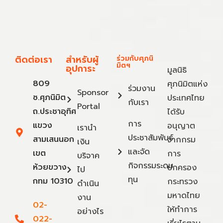
ติดต่อเรา
สำหรับผู้
ร่วมกับศุภนิ
มิตฯ
อุปการะ
มูลนิธิ
809
ศุภนิมิตแห่ง
ร่วมงาน
Sponsor
ซ.ศุภนิมิต
ประเทศไทย
กับเรา
Portal
ถ.ประชาอุทิศ
ได้รับ
การ
แขวง
อนุญาต
เรานำ
ประชาสัมพันธ์
สามเสนนอก
จากกรม
เงิน
และจัด
เขต
การ
บริจาค
กิจกรรมระดม
ห้วยขวาง
ปกครอง
ไป
ทุน
กทม 10310
กระทรวง
ดำเนิน
มหาดไทย
งาน
02-
ให้ทำการ
อย่างไร
022-