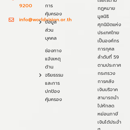
เรี่ยไรตาม
9200
การ
กฎหมาย
คุ้มครอง
มูลนิธิ
info@worldvision.or.th
ข้อมูล
ศุภนิมิตแห่ง
ส่วน
ประเทศไทย
บุคคล
เป็นองค์กร
การกุศล
ช่องทาง
ลำดับที่ 59
แจ้งเหตุ
ตามประกาศ
ด้าน
กระทรวง
จริยธรรม
การคลัง
และการ
เงินบริจาค
ปกป้อง
สามารถนำ
คุ้มครอง
ไปหักลด
หย่อนภาษี
เงินได้ประจำ