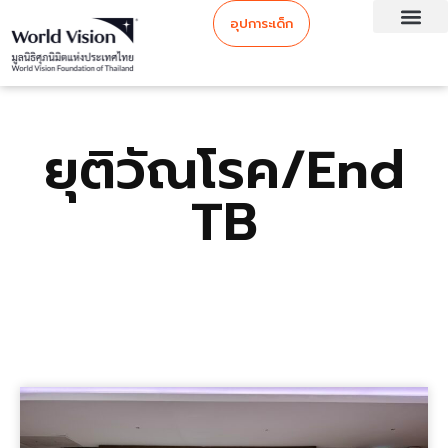
อุปการะเด็ก
ยุติวัณโรค/End
TB