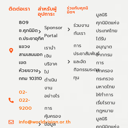
ติดต่อเรา
สำหรับผู้
ร่วมกับศุภนิ
มิตฯ
อุปการะ
มูลนิธิ
809
ศุภนิมิตแห่ง
ร่วมงาน
Sponsor
ซ.ศุภนิมิต
ประเทศไทย
กับเรา
Portal
ถ.ประชาอุทิศ
ได้รับ
การ
แขวง
อนุญาต
เรานำ
ประชาสัมพันธ์
สามเสนนอก
จากกรม
เงิน
และจัด
เขต
การ
บริจาค
กิจกรรมระดม
ห้วยขวาง
ปกครอง
ไป
ทุน
กทม 10310
กระทรวง
ดำเนิน
มหาดไทย
งาน
02-
ให้ทำการ
อย่างไร
022-
เรี่ยไรตาม
9200
การ
กฎหมาย
คุ้มครอง
มูลนิธิ
info@worldvision.or.th
ข้อมูล
ศุภนิมิตแห่ง