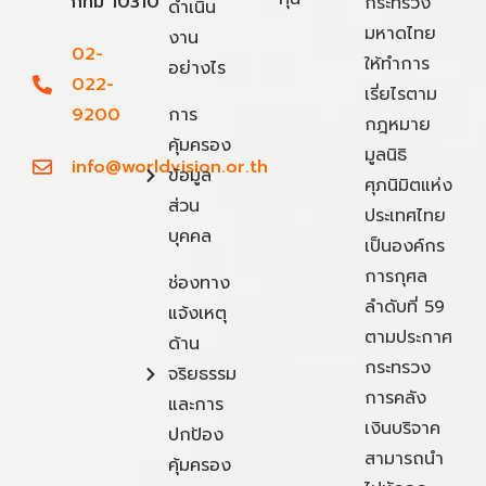
กทม 10310
กระทรวง
ดำเนิน
มหาดไทย
งาน
02-
ให้ทำการ
อย่างไร
022-
เรี่ยไรตาม
9200
การ
กฎหมาย
คุ้มครอง
มูลนิธิ
info@worldvision.or.th
ข้อมูล
ศุภนิมิตแห่ง
ส่วน
ประเทศไทย
บุคคล
เป็นองค์กร
การกุศล
ช่องทาง
ลำดับที่ 59
แจ้งเหตุ
ตามประกาศ
ด้าน
กระทรวง
จริยธรรม
การคลัง
และการ
เงินบริจาค
ปกป้อง
สามารถนำ
คุ้มครอง