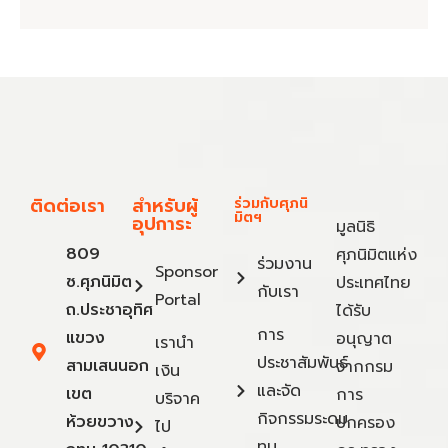
ติดต่อเรา
สำหรับผู้
ร่วมกับศุภนิ
มิตฯ
อุปการะ
มูลนิธิ
809
ศุภนิมิตแห่ง
ร่วมงาน
Sponsor
ซ.ศุภนิมิต
ประเทศไทย
กับเรา
Portal
ถ.ประชาอุทิศ
ได้รับ
การ
แขวง
อนุญาต
เรานำ
ประชาสัมพันธ์
สามเสนนอก
จากกรม
เงิน
และจัด
เขต
การ
บริจาค
กิจกรรมระดม
ห้วยขวาง
ปกครอง
ไป
ทุน