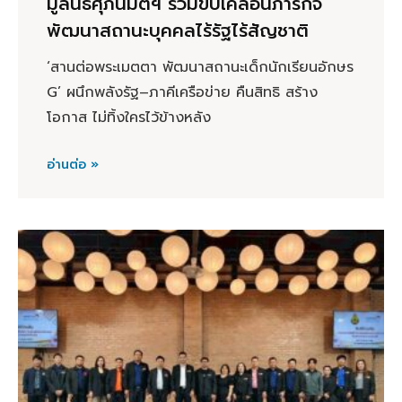
มูลนิธิศุภนิมิตฯ ร่วมขับเคลื่อนภารกิจ
พัฒนาสถานะบุคคลไร้รัฐไร้สัญชาติ
‘สานต่อพระเมตตา พัฒนาสถานะเด็กนักเรียนอักษร
G’ ผนึกพลังรัฐ–ภาคีเครือข่าย คืนสิทธิ สร้าง
โอกาส ไม่ทิ้งใครไว้ข้างหลัง
อ่านต่อ »