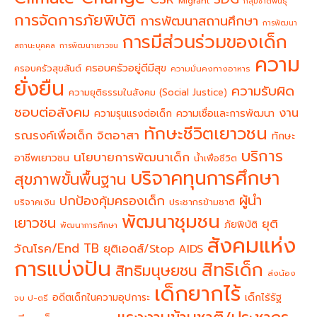
Migrant
กลุ่มชาติพันธุ์
การจัดการภัยพิบัติ
การพัฒนาสถานศึกษา
การพัฒนา
การมีส่วนร่วมของเด็ก
สถานะบุคคล
การพัฒนาเยาวชน
ความ
ครอบครัวอยู่ดีมีสุข
ครอบครัวสุขสันต์
ความมั่นคงทางอาหาร
ยั่งยืน
ความรับผิด
ความยุติธรรมในสังคม (Social Justice)
ชอบต่อสังคม
งาน
ความรุนแรงต่อเด็ก
ความเชื่อและการพัฒนา
ทักษะชีวิตเยาวชน
จิตอาสา
รณรงค์เพื่อเด็ก
ทักษะ
บริการ
นโยบายการพัฒนาเด็ก
อาชีพเยาวชน
น้ำเพื่อชีวิต
บริจาคทุนการศึกษา
สุขภาพขั้นพื้นฐาน
ผู้นำ
ปกป้องคุ้มครองเด็ก
บริจาคเงิน
ประชากรข้ามชาติ
พัฒนาชุมชน
เยาวชน
ยุติ
ภัยพิบัติ
พัฒนาการศึกษา
สังคมแห่ง
วัณโรค/End TB
ยุติเอดส์/Stop AIDS
การแบ่งปัน
สิทธิเด็ก
สิทธิมนุษยชน
ส่งน้อง
เด็กยากไร้
อดีตเด็กในความอุปการะ
เด็กไร้รัฐ
จบ ป-ตรี