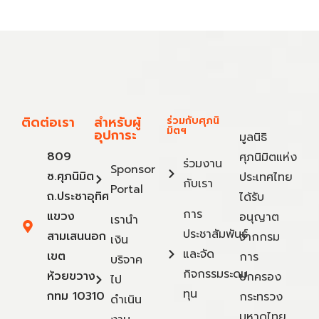
ติดต่อเรา
สำหรับผู้
ร่วมกับศุภนิ
มิตฯ
อุปการะ
มูลนิธิ
809
ศุภนิมิตแห่ง
ร่วมงาน
Sponsor
ซ.ศุภนิมิต
ประเทศไทย
กับเรา
Portal
ถ.ประชาอุทิศ
ได้รับ
การ
แขวง
อนุญาต
เรานำ
ประชาสัมพันธ์
สามเสนนอก
จากกรม
เงิน
และจัด
เขต
การ
บริจาค
กิจกรรมระดม
ห้วยขวาง
ปกครอง
ไป
ทุน
กทม 10310
กระทรวง
ดำเนิน
มหาดไทย