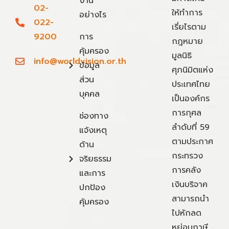
งาน
02-
ให้ทำการ
อย่างไร
022-
เรี่ยไรตาม
9200
การ
กฎหมาย
คุ้มครอง
มูลนิธิ
info@worldvision.or.th
ข้อมูล
ศุภนิมิตแห่ง
ส่วน
ประเทศไทย
บุคคล
เป็นองค์กร
การกุศล
ช่องทาง
ลำดับที่ 59
แจ้งเหตุ
ตามประกาศ
ด้าน
กระทรวง
จริยธรรม
การคลัง
และการ
เงินบริจาค
ปกป้อง
สามารถนำ
คุ้มครอง
ไปหักลด
หย่อนภาษี