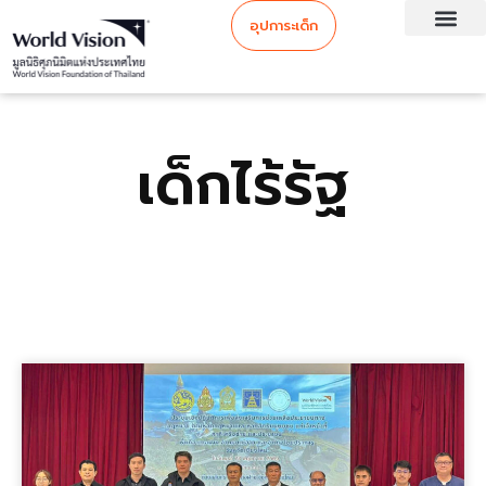
อุปการะเด็ก
เด็กไร้รัฐ