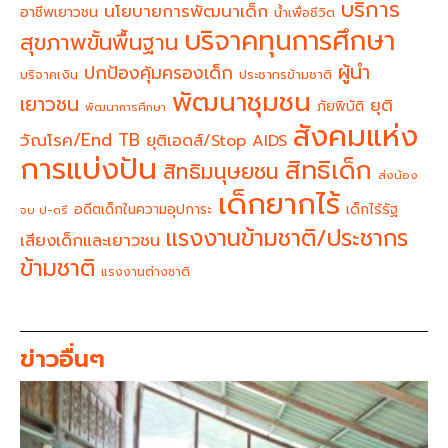
บริการ
นโยบายการพัฒนาเด็ก
อาชีพเยาวชน
น้ำเพื่อชีวิต
บริจาคทุนการศึกษา
สุขภาพขั้นพื้นฐาน
ผู้นำ
ปกป้องคุ้มครองเด็ก
บริจาคเงิน
ประชากรข้ามชาติ
พัฒนาชุมชน
เยาวชน
ยุติ
ภัยพิบัติ
พัฒนาการศึกษา
สังคมแห่ง
วัณโรค/End TB
ยุติเอดส์/Stop AIDS
การแบ่งปัน
สิทธิเด็ก
สิทธิมนุษยชน
ส่งน้อง
เด็กยากไร้
อดีตเด็กในความอุปการะ
เด็กไร้รัฐ
จบ ป-ตรี
แรงงานข้ามชาติ/ประชากร
เสียงเด็กและเยาวชน
ข้ามชาติ
แรงงานต่างชาติ
ข่าวอื่นๆ