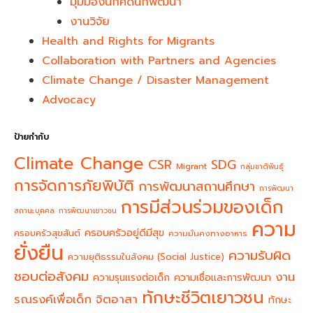
มุมมองนักคิดนักพัฒนา
งานวิจัย
Health and Rights for Migrants
Collaboration with Partners and Agencies
Climate Change / Disaster Management
Advocacy
ป้ายกำกับ
Climate Change
CSR
SDG
Migrant
กลุ่มชาติพันธุ์
การจัดการภัยพิบัติ
การพัฒนาสถานศึกษา
การพัฒนา
การมีส่วนร่วมของเด็ก
สถานะบุคคล
การพัฒนาเยาวชน
ความ
ครอบครัวอยู่ดีมีสุข
ครอบครัวสุขสันต์
ความมั่นคงทางอาหาร
ยั่งยืน
ความรับผิด
ความยุติธรรมในสังคม (Social Justice)
ชอบต่อสังคม
งาน
ความรุนแรงต่อเด็ก
ความเชื่อและการพัฒนา
ทักษะชีวิตเยาวชน
จิตอาสา
รณรงค์เพื่อเด็ก
ทักษะ