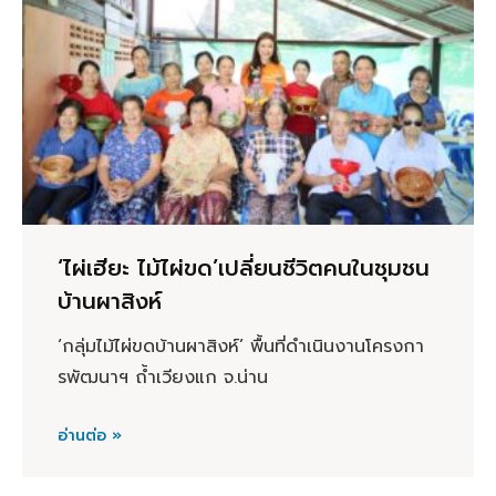
‘ไผ่เฮียะ ไม้ไผ่ขด’เปลี่ยนชีวิตคนในชุมชน
บ้านผาสิงห์
‘กลุ่มไม้ไผ่ขดบ้านผาสิงห์’ พื้นที่ดำเนินงานโครงกา
รพัฒนาฯ ถ้ำเวียงแก จ.น่าน
อ่านต่อ »