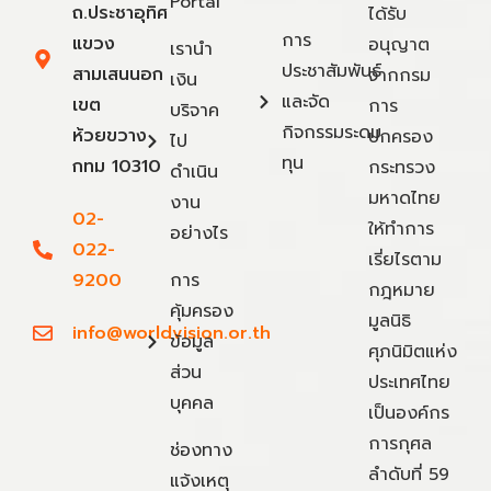
Portal
ถ.ประชาอุทิศ
ได้รับ
การ
แขวง
อนุญาต
เรานำ
ประชาสัมพันธ์
สามเสนนอก
จากกรม
เงิน
และจัด
เขต
การ
บริจาค
กิจกรรมระดม
ห้วยขวาง
ปกครอง
ไป
ทุน
กทม 10310
กระทรวง
ดำเนิน
มหาดไทย
งาน
02-
ให้ทำการ
อย่างไร
022-
เรี่ยไรตาม
9200
การ
กฎหมาย
คุ้มครอง
มูลนิธิ
info@worldvision.or.th
ข้อมูล
ศุภนิมิตแห่ง
ส่วน
ประเทศไทย
บุคคล
เป็นองค์กร
การกุศล
ช่องทาง
ลำดับที่ 59
แจ้งเหตุ