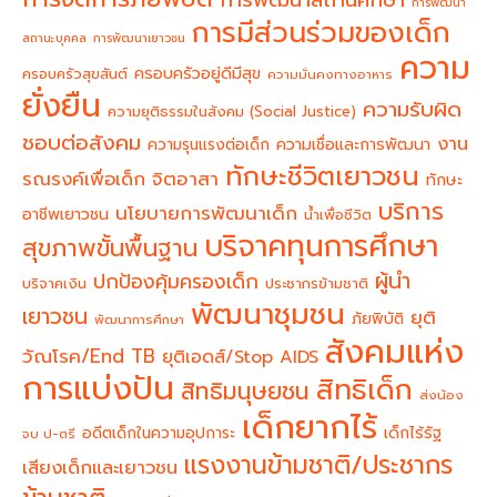
การพัฒนา
การมีส่วนร่วมของเด็ก
สถานะบุคคล
การพัฒนาเยาวชน
ความ
ครอบครัวอยู่ดีมีสุข
ครอบครัวสุขสันต์
ความมั่นคงทางอาหาร
ยั่งยืน
ความรับผิด
ความยุติธรรมในสังคม (Social Justice)
ชอบต่อสังคม
งาน
ความรุนแรงต่อเด็ก
ความเชื่อและการพัฒนา
ทักษะชีวิตเยาวชน
จิตอาสา
รณรงค์เพื่อเด็ก
ทักษะ
บริการ
นโยบายการพัฒนาเด็ก
อาชีพเยาวชน
น้ำเพื่อชีวิต
บริจาคทุนการศึกษา
สุขภาพขั้นพื้นฐาน
ผู้นำ
ปกป้องคุ้มครองเด็ก
บริจาคเงิน
ประชากรข้ามชาติ
พัฒนาชุมชน
เยาวชน
ยุติ
ภัยพิบัติ
พัฒนาการศึกษา
สังคมแห่ง
วัณโรค/End TB
ยุติเอดส์/Stop AIDS
การแบ่งปัน
สิทธิเด็ก
สิทธิมนุษยชน
ส่งน้อง
เด็กยากไร้
อดีตเด็กในความอุปการะ
เด็กไร้รัฐ
จบ ป-ตรี
แรงงานข้ามชาติ/ประชากร
เสียงเด็กและเยาวชน