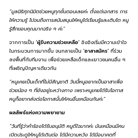
“มูลนิธิศุภนิมิตช่วยหนูทุกขั้นตอนเลยค่ะ ตั้งแต่เอกสาร การ
ให้ความรู้ ไปจนถึงการสนับสนุนให้หนูได้เรียนรู้และเติบโต หนู
รู้สึกขอบคุณมากจริง ๆ
ค่ะ”
จากการเป็น
‘ผู้รับความช่วยเหลือ’
อิงอิงเริ่มมีความเข้าใจ
ในกระบวนการมากขึ้น จนกลายเป็น
‘อาสาสมัคร’
ที่ร่วม
ลงพื้นที่กับทีมงาน เพื่อช่วยเหลือเด็กและเยาวชนคนอื่น ๆ
ที่เผชิญปัญหาเดียวกัน
“หนูเคยเป็นเด็กที่ไม่มีสัญชาติ วันนี้หนูอยากเป็นอาสาเพื่อ
ช่วยน้อง ๆ ที่ยังอยู่ระหว่างทาง เพราะหนูเคยได้รับโอกาส
หนูก็อยากส่งต่อโอกาสนั้นให้คนอื่นเหมือนกันค่ะ”
ผลลัพธ์แห่งความพยายาม
“วันที่รู้ว่าคำร้องได้รับอนุมัติ หนูดีใจมากค่ะ มันเหมือนมีคน
เปิดประตูให้หนูได้เดินต่อ ได้มีความหวัง ได้มีอนาคตที่