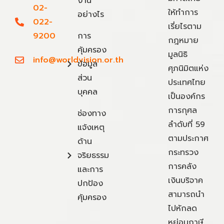
งาน
02-
ให้ทำการ
อย่างไร
022-
เรี่ยไรตาม
9200
การ
กฎหมาย
คุ้มครอง
มูลนิธิ
info@worldvision.or.th
ข้อมูล
ศุภนิมิตแห่ง
ส่วน
ประเทศไทย
บุคคล
เป็นองค์กร
การกุศล
ช่องทาง
ลำดับที่ 59
แจ้งเหตุ
ตามประกาศ
ด้าน
กระทรวง
จริยธรรม
การคลัง
และการ
เงินบริจาค
ปกป้อง
สามารถนำ
คุ้มครอง
ไปหักลด
หย่อนภาษี