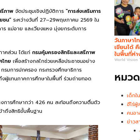
สรีภาพ
จัดประชุมเชิงปฏิบัติการ
“การส่งเสริมการ
ษยชน”
ระหว่างวันที่ 27–29พฤษภาคม 2569 ใน
การ แม่อาย และเวียงแหง มุ่งยกระดับการ
วันภาษาไท
เขียนได้ 
ภาคส่วน ได้แก่
กรมคุ้มครองสิทธิและเสรีภาพ
ในพื้นที่ห่
World Vision
ทศไทย
เพื่อสร้างกลไกช่วยเหลือประชาชนอย่าง
ทิ กรมการปกครอง กระทรวงศึกษาธิการ
หมวดห
ึงผู้แทนภาคการศึกษาในพื้นที่ ร่วมถ่ายทอด
เด็กใ
งการศึกษากว่า 426 คน สะท้อนถึงความตื่นตัว
ฮีโร่ผ
ถึงสิทธิขั้นพื้นฐาน
คนอาส
ข่าวส