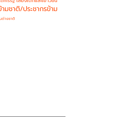
เสียงเด็กและเยาวชน
เด็กไร้รัฐ
้ามชาติ/ประชากรข้าม
นต่างชาติ