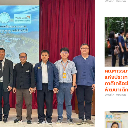
World Vision
คณะกรรมกา
แห่งประเท
ภาคีเครือข
พัฒนาเด็ก
World Vision