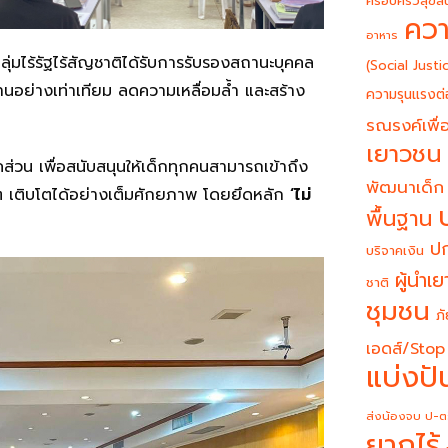
ครอบครัวสุขสั
ควา
อาหาร
ลุ่มไร้รัฐไร้สัญชาติได้รับการรับรองสถานะบุคคล
(Social Justi
านอย่างเท่าเทียม ลดความเหลื่อมล้ำ และสร้าง
ความรุนแรงต่
รณรงค์เพื่อ
เยาวชน
คส่วน เพื่อสนับสนุนให้เด็กทุกคนสามารถเข้าถึง
พัฒนาเด็ก
็ก ๆ เติบโตได้อย่างเต็มศักยภาพ โดยยึดหลัก
‘ไม่
พื้นฐาน
ปก
บริจาคเงิน
ผู้นำเ
ชาติ
ชุมชน
ภั
เอดส์/Stop
แบ่งปั
ส่งน้องจบ ป-ต
ยากไร้