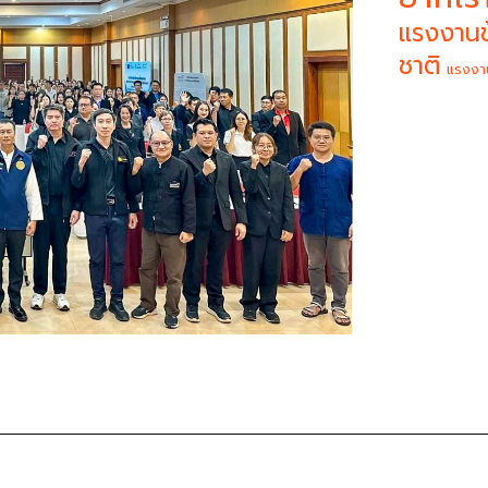
แรงงานข
ชาติ
แรงงา