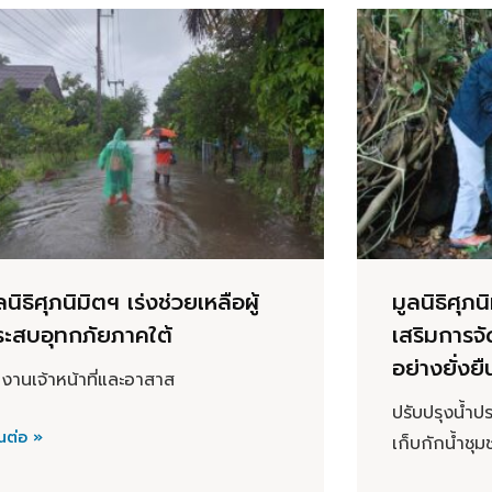
ลนิธิศุภนิมิตฯ เร่งช่วยเหลือผู้
มูลนิธิศุภ
ระสบอุทกภัยภาคใต้
เสริมการจ
อย่างยั่งยื
มงานเจ้าหน้าที่และอาสาส
ปรับปรุงน้ำป
นต่อ »
เก็บกักน้ำชุม