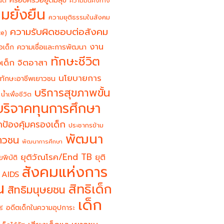
ครอบครัวอยู่ดีมีสุข
นต์
ความมั่นคงทาง
มยั่งยืน
ความยุติธรรมในสังคม
ความรับผิดชอบต่อสังคม
ce)
งาน
อเด็ก
ความเชื่อและการพัฒนา
ทักษะชีวิต
จิตอาสา
เด็ก
นโยบายการ
ทักษะอาชีพเยาวชน
บริการสุขภาพขั้น
น้ำเพื่อชีวิต
บริจาคทุนการศึกษา
ป้องคุ้มครองเด็ก
ประชากรข้าม
พัฒนา
ยาวชน
พัฒนาการศึกษา
ยุติวัณโรค/End TB
ยุติ
ยพิบัติ
สังคมแห่งการ
 AIDS
น
สิทธิเด็ก
สิทธิมนุษยชน
เด็ก
อดีตเด็กในความอุปการะ
รี