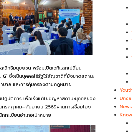
ละสิทธิมนุษยชน พร้อมเปิดเวทีแลกเปลี่ยน
ะ G’
ซึ่งเป็นบุคคลไร้รัฐไร้สัญชาติที่ยังขาดสถานะ
าพยาบาล และการคุ้มครองตามกฎหมาย
Yout
Unca
ปฏิบัติการ เพื่อเร่งแก้ไขปัญหาสถานะบุคคลของ
News 
เดือนกรกฎาคม–กันยายน 2569ผ่านการเชื่อมโยง
Know
ักทะเบียนอำเภอเป้าหมาย