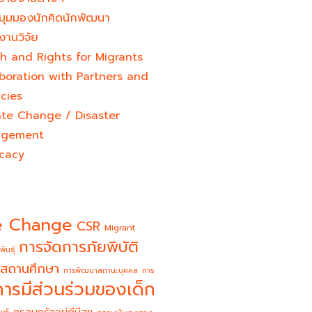
มุมมองนักคิดนักพัฒนา
งานวิจัย
h and Rights for Migrants
boration with Partners and
cies
ate Change / Disaster
gement
cacy
e Change
CSR
Migrant
การจัดการภัยพิบัติ
พันธุ์
สถานศึกษา
การพัฒนาสถานะบุคคล
การ
การมีส่วนร่วมของเด็ก