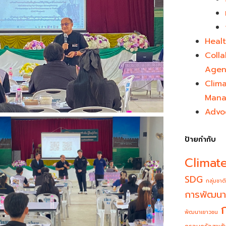
Healt
Colla
Agen
Clim
Mana
Advo
ป้ายกำกับ
Climat
SDG
กลุ่มชาติ
การพัฒนา
พัฒนาเยาวชน