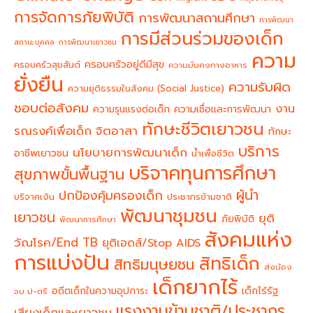
การจัดการภัยพิบัติ
การพัฒนาสถานศึกษา
การพัฒนา
การมีส่วนร่วมของเด็ก
สถานะบุคคล
การพัฒนาเยาวชน
ความ
ครอบครัวอยู่ดีมีสุข
ครอบครัวสุขสันต์
ความมั่นคงทางอาหาร
ยั่งยืน
ความรับผิด
ความยุติธรรมในสังคม (Social Justice)
ชอบต่อสังคม
งาน
ความรุนแรงต่อเด็ก
ความเชื่อและการพัฒนา
ทักษะชีวิตเยาวชน
จิตอาสา
รณรงค์เพื่อเด็ก
ทักษะ
บริการ
นโยบายการพัฒนาเด็ก
อาชีพเยาวชน
น้ำเพื่อชีวิต
บริจาคทุนการศึกษา
สุขภาพขั้นพื้นฐาน
ผู้นำ
ปกป้องคุ้มครองเด็ก
บริจาคเงิน
ประชากรข้ามชาติ
พัฒนาชุมชน
เยาวชน
ยุติ
ภัยพิบัติ
พัฒนาการศึกษา
สังคมแห่ง
วัณโรค/End TB
ยุติเอดส์/Stop AIDS
การแบ่งปัน
สิทธิเด็ก
สิทธิมนุษยชน
ส่งน้อง
เด็กยากไร้
อดีตเด็กในความอุปการะ
เด็กไร้รัฐ
จบ ป-ตรี
แรงงานข้ามชาติ/ประชากร
เสียงเด็กและเยาวชน