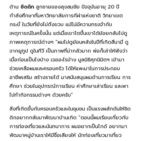
ด้าน
ซิดดิก
ลูกชายของลุงสมชัย ปัจจุบันอายุ 20 ปี
กำลังศึกษาที่มหาวิทยาลัยการกีฬาแห่งชาติ วิทยาเขต
กระบี่ ในวัยที่ยังไม่ถึงขวบ แม้ไม่มีความทรงจำกับ
เหตุการณ์ในครั้งนั้น แต่เมื่อเขาโตขึ้นเขาได้ย้อยกลับไปดู
ภาพเหตุการณ์ต่างๆ “ผมไปดูย้อนหลังในปีที่เกิดสึนามึ ดู
จากยูทูป ดูในทีวี เป็นภาพที่น่ากลัวมาก พ่อก็เล่าให้ฟังว่า
เมื่อก่อนเป็นไงบ้าง เจออะไรบ้าง มูลนิธิศุภนิมิตฯ เข้ามา
ช่วยเหลือผมและครอบครัว ได้ให้แพะมาในการประกอบ
อาชีพเสริม สร้างรายได้ มาสนับสนุนผมด้านการเรียน การ
ศึกษา ช่วยในอุปกรณ์การเรียน ค่าศึกษาเล่าเรียน และพา
ไปทำกิจกรรมต่างๆ ด้วยครับ”
สิ่งที่เกิดขึ้นกับครอบครัวและในชุมชน เป็นแรงผลักดันให้ซิด
ดิกอยากกลับมาพัฒนาบ้านเกิด “ตอนนี้ผมเรียนเกี่ยวกับ
การท่องเที่ยวและนันทนาการ ผมอยากเป็นไกด์ อยากมา
พัฒนาหมู่บ้านเราให้มีชื่อเสียงให้ นักท่องเที่ยวมาเที่ยว