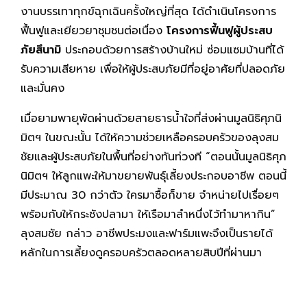
งานบรรเทาทุกข์ฉุกเฉินครั้งใหญ่ที่สุด ได้ดำเนินโครงการ
ฟื้นฟูและเยียวยาชุมชนต่อเนื่อง
โครงการฟื้นฟูผู้ประสบ
ภัยสึนามิ
ประกอบด้วยการสร้างบ้านใหม่ ซ่อมแซมบ้านที่ได้
รับความเสียหาย เพื่อให้ผู้ประสบภัยมีที่อยู่อาศัยที่ปลอดภัย
และมั่นคง
เมื่อยามพายุพัดผ่านด้วยสายธารน้ำใจที่ส่งผ่านมูลนิธิศุภนิ
มิตฯ ในขณะนั้น ได้ให้ความช่วยเหลือครอบครัวของลุงสม
ชัยและผู้ประสบภัยในพื้นที่อย่างทันท่วงที “ตอนนั้นมูลนิธิศุภ
นิมิตฯ ให้ลูกแพะให้มาขยายพันธุ์เลี้ยงประกอบอาชีพ ตอนนี้
มีประมาณ 30 กว่าตัว ใครมาซื้อก็ขาย จำหน่ายไปเรื่อยๆ
พร้อมกับให้กระชังปลามา ให้เรือมาลำหนึ่งไว้ทำมาหากิน”
ลุงสมชัย กล่าว อาชีพประมงและฟาร์มแพะจึงเป็นรายได้
หลักในการเลี้ยงดูครอบครัวตลอดหลายสิบปีที่ผ่านมา