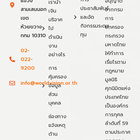
แขวง
อนุญาต
เรานำ
ประชาสัมพันธ์
สามเสนนอก
จากกรม
เงิน
และจัด
เขต
การ
บริจาค
กิจกรรมระดม
ห้วยขวาง
ปกครอง
ไป
ทุน
กทม 10310
กระทรวง
ดำเนิน
มหาดไทย
งาน
02-
ให้ทำการ
อย่างไร
022-
เรี่ยไรตาม
9200
การ
กฎหมาย
คุ้มครอง
มูลนิธิ
info@worldvision.or.th
ข้อมูล
ศุภนิมิตแห่ง
ส่วน
ประเทศไทย
บุคคล
เป็นองค์กร
การกุศล
ช่องทาง
ลำดับที่ 59
แจ้งเหตุ
ตามประกาศ
ด้าน