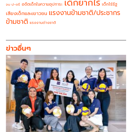
เด็กยากไร้
อดีตเด็กในความอุปการะ
เด็กไร้รัฐ
จบ ป-ตรี
แรงงานข้ามชาติ/ประชากร
เสียงเด็กและเยาวชน
ข้ามชาติ
แรงงานต่างชาติ
ข่าวอื่นๆ