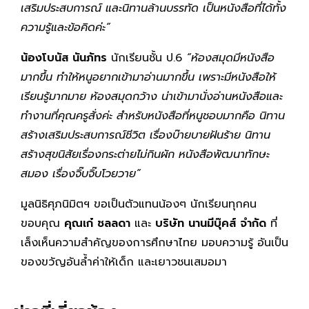
เสริมประสบการณ์ และนิทานล้านบรรทัด เป็นหนังสือที่ได้ทั้ง
ความรู้และข้อคิดค่ะ”
น้องโบนัส นันภัทร
นักเรียนชั้น ป.6
“ห้องสมุดมีหนังสือ
มากขึ้น ทำให้หนูอยากเข้ามาอ่านมากขึ้น เพราะมีหนังสือให้
เรียนรู้มากมาย ห้องสมุดกว้าง น่าเข้ามานั่งอ่านหนังสือและ
ทำงานที่คุณครูสั่งค่ะ สำหรับหนังสือที่หนูชอบมากคือ นิทาน
สร้างเสริมประสบการณ์ชีวิต เรื่องบ๊ายบายฝันร้าย นิทาน
สร้างสุขนิสัยเรื่องกระต่ายไม่กินผัก หนังสือพัฒนาทักษะ
สมอง เรื่องจิ๊บจิ๊บโวยวาย”
มูลนิธิศุภนิมิตฯ ขอเป็นตัวแทนน้องๆ นักเรียนทุกคน
ขอบคุณ
คุณเก๋ ชลลดา
และ
บริษัท นานมีบุ๊คส์ จำกัด
ที่
เล็งเห็นความสำคัญของการศึกษาไทย มอบความรู้ อันเป็น
ของขวัญอันล้ำค่าให้เด็ก และเยาวชนเสมอมา