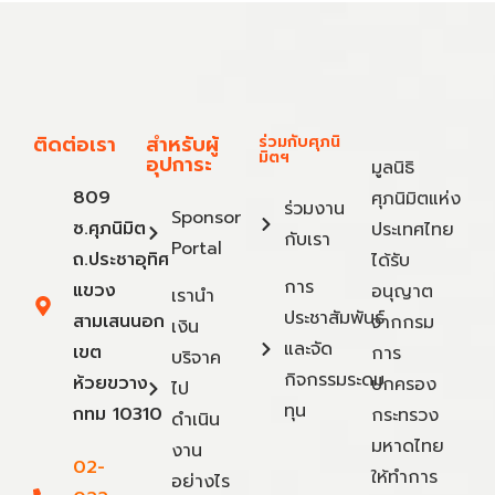
ติดต่อเรา
สำหรับผู้
ร่วมกับศุภนิ
มิตฯ
อุปการะ
มูลนิธิ
809
ศุภนิมิตแห่ง
ร่วมงาน
Sponsor
ซ.ศุภนิมิต
ประเทศไทย
กับเรา
Portal
ถ.ประชาอุทิศ
ได้รับ
การ
แขวง
อนุญาต
เรานำ
ประชาสัมพันธ์
สามเสนนอก
จากกรม
เงิน
และจัด
เขต
การ
บริจาค
กิจกรรมระดม
ห้วยขวาง
ปกครอง
ไป
ทุน
กทม 10310
กระทรวง
ดำเนิน
มหาดไทย
งาน
02-
ให้ทำการ
อย่างไร