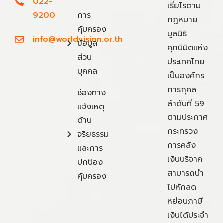
022-
เรี่ยไรตาม
9200
การ
กฎหมาย
คุ้มครอง
มูลนิธิ
info@worldvision.or.th
ข้อมูล
ศุภนิมิตแห่ง
ส่วน
ประเทศไทย
บุคคล
เป็นองค์กร
การกุศล
ช่องทาง
ลำดับที่ 59
แจ้งเหตุ
ตามประกาศ
ด้าน
กระทรวง
จริยธรรม
การคลัง
และการ
เงินบริจาค
ปกป้อง
สามารถนำ
คุ้มครอง
ไปหักลด
หย่อนภาษี
เงินได้ประจำ