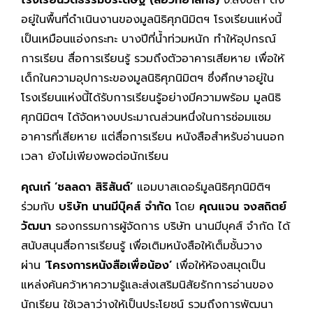
โรงเรียนวัดธรรมประดิษฐ์
(
ลือวิทยาสิทธิ์
)
จ.สงขลา ตั้ง
อยู่ในพื้นที่ดำเนินงานของมูลนิธิศุภนิมิตฯ โรงเรียนแห่งนี้
เป็นเหมือนแอ่งกระทะ บางปีที่น้ำท่วมหนัก ทำให้อุปกรณ์
การเรียน สื่อการเรียนรู้ รวมถึงตัวอาคารเสียหาย เพื่อให้
เด็กในความอุปการะของมูลนิธิศุภนิมิตฯ ซึ่งศึกษาอยู่ใน
โรงเรียนแห่งนี้ได้รับการเรียนรู้อย่างมีความพร้อม มูลนิธิ
ศุภนิมิตฯ ได้จัดหางบประมาณส่วนหนึ่งในการซ่อมแซม
อาคารที่เสียหาย แต่สื่อการเรียน หนังสือสำหรับอ่านนอก
เวลา ยังไม่เพียงพอต่อนักเรียน
คุณเก๋ ‘ชลลดา
สิริสันต์’
แอมบาสเดอร์มูลนิธิศุภนิมิติฯ
ร่วมกับ
บริษัท นานมีบุ๊คส์
จำกัด
โดย
คุณแจน จงสถิตย์
วัฒนา
รองกรรมการผู้จัดการ บริษัท นานมีบุคส์ จำกัด ได้
สนับสนุนสื่อการเรียนรู้ เพื่อเติมหนังสือให้เต็มชั้นวาง
ผ่าน
‘
โครงการหนังสือเพื่อน้อง
’
เพื่อให้ห้องสมุดเป็น
แหล่งค้นคว้าหาความรู้และส่งเสริมนิสัยรักการอ่านของ
นักเรียน ใช้เวลาว่างให้เป็นประโยชน์ รวมถึงการพัฒนา