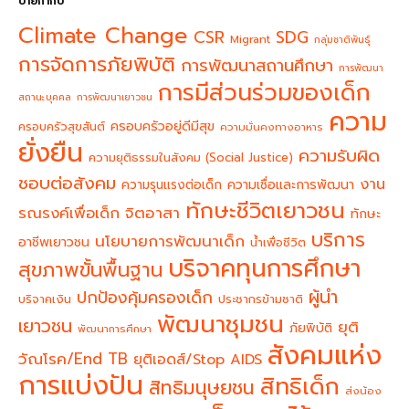
ป้ายกำกับ
Climate Change
CSR
SDG
Migrant
กลุ่มชาติพันธุ์
การจัดการภัยพิบัติ
การพัฒนาสถานศึกษา
การพัฒนา
การมีส่วนร่วมของเด็ก
สถานะบุคคล
การพัฒนาเยาวชน
ความ
ครอบครัวอยู่ดีมีสุข
ครอบครัวสุขสันต์
ความมั่นคงทางอาหาร
ยั่งยืน
ความรับผิด
ความยุติธรรมในสังคม (Social Justice)
ชอบต่อสังคม
งาน
ความรุนแรงต่อเด็ก
ความเชื่อและการพัฒนา
ทักษะชีวิตเยาวชน
จิตอาสา
รณรงค์เพื่อเด็ก
ทักษะ
บริการ
นโยบายการพัฒนาเด็ก
อาชีพเยาวชน
น้ำเพื่อชีวิต
บริจาคทุนการศึกษา
สุขภาพขั้นพื้นฐาน
ผู้นำ
ปกป้องคุ้มครองเด็ก
บริจาคเงิน
ประชากรข้ามชาติ
พัฒนาชุมชน
เยาวชน
ยุติ
ภัยพิบัติ
พัฒนาการศึกษา
สังคมแห่ง
วัณโรค/End TB
ยุติเอดส์/Stop AIDS
การแบ่งปัน
สิทธิเด็ก
สิทธิมนุษยชน
ส่งน้อง