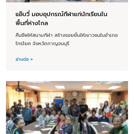
แอ๊บวี่ มอบอุปกรณ์กีฬาแก่นักเรียนใน
พื้นที่ห่างไกล
คืนชีพให้สนามกีฬา สร้างรอยยิ้มให้เยาวชนในอำเภอ
ไทรโยค จังหวัดกาญจนบุรี
อ่านต่อ »